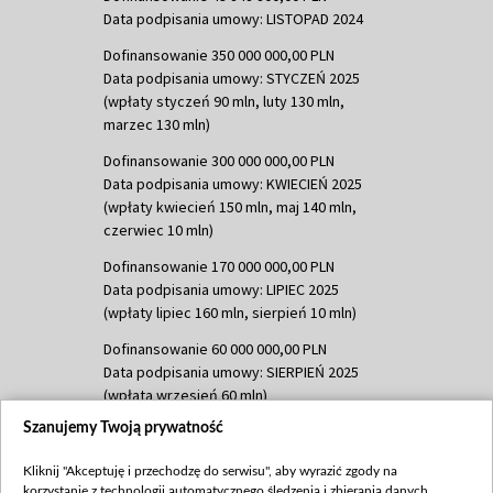
Data podpisania umowy: LISTOPAD 2024
Dofinansowanie 350 000 000,00 PLN
Data podpisania umowy: STYCZEŃ 2025
(wpłaty styczeń 90 mln, luty 130 mln,
marzec 130 mln)
Dofinansowanie 300 000 000,00 PLN
Data podpisania umowy: KWIECIEŃ 2025
(wpłaty kwiecień 150 mln, maj 140 mln,
czerwiec 10 mln)
Dofinansowanie 170 000 000,00 PLN
Data podpisania umowy: LIPIEC 2025
(wpłaty lipiec 160 mln, sierpień 10 mln)
Dofinansowanie 60 000 000,00 PLN
Data podpisania umowy: SIERPIEŃ 2025
(wpłata wrzesień 60 mln)
Szanujemy Twoją prywatność
Dofinansowanie 635 783 051,21 PLN
Data podpisania umowy: WRZESIEŃ 2025
Kliknij "Akceptuję i przechodzę do serwisu", aby wyrazić zgody na
(wpłata wrzesień 100 mln, październik 350
korzystanie z technologii automatycznego śledzenia i zbierania danych,