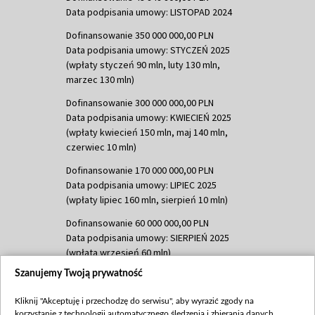
Data podpisania umowy: LISTOPAD 2024
Dofinansowanie 350 000 000,00 PLN
Data podpisania umowy: STYCZEŃ 2025
(wpłaty styczeń 90 mln, luty 130 mln,
marzec 130 mln)
Dofinansowanie 300 000 000,00 PLN
Data podpisania umowy: KWIECIEŃ 2025
(wpłaty kwiecień 150 mln, maj 140 mln,
czerwiec 10 mln)
Dofinansowanie 170 000 000,00 PLN
Data podpisania umowy: LIPIEC 2025
(wpłaty lipiec 160 mln, sierpień 10 mln)
Dofinansowanie 60 000 000,00 PLN
Data podpisania umowy: SIERPIEŃ 2025
(wpłata wrzesień 60 mln)
Szanujemy Twoją prywatność
Dofinansowanie 635 783 051,21 PLN
Data podpisania umowy: WRZESIEŃ 2025
Kliknij "Akceptuję i przechodzę do serwisu", aby wyrazić zgody na
(wpłata wrzesień 100 mln, październik 350
korzystanie z technologii automatycznego śledzenia i zbierania danych,