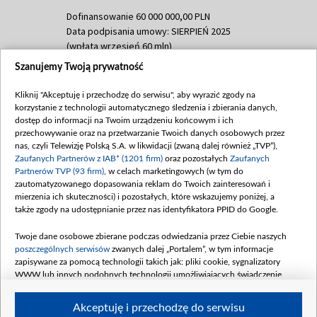
Dofinansowanie 60 000 000,00 PLN
Data podpisania umowy: SIERPIEŃ 2025
(wpłata wrzesień 60 mln)
Szanujemy Twoją prywatność
Dofinansowanie 635 783 051,21 PLN
Data podpisania umowy: WRZESIEŃ 2025
Kliknij "Akceptuję i przechodzę do serwisu", aby wyrazić zgody na
(wpłata wrzesień 100 mln, październik 350
korzystanie z technologii automatycznego śledzenia i zbierania danych,
mln, listopad 265 mln)
dostęp do informacji na Twoim urządzeniu końcowym i ich
przechowywanie oraz na przetwarzanie Twoich danych osobowych przez
Dofinansowanie 48 862 000,00 PLN
nas, czyli Telewizję Polską S.A. w likwidacji (zwaną dalej również „TVP”),
Data podpisania umowy: GRUDZIEŃ 2025
Zaufanych Partnerów z IAB* (1201 firm)
oraz pozostałych
Zaufanych
(wpłata grudzień 60,548 mln)
Partnerów TVP (93 firm)
, w celach marketingowych (w tym do
zautomatyzowanego dopasowania reklam do Twoich zainteresowań i
Dofinansowanie 900 000 000,00 PLN
mierzenia ich skuteczności) i pozostałych, które wskazujemy poniżej, a
Data podpisania umowy: LUTY 2026 (wpłata
także zgody na udostępnianie przez nas identyfikatora PPID do Google.
26 lutego 80 mln, 4 marca 370 mln,
8
kwiecień 180 mln, 7 maja 180 mln, 8
Twoje dane osobowe zbierane podczas odwiedzania przez Ciebie naszych
czerwca 90 mln)
poszczególnych serwisów
zwanych dalej „Portalem”, w tym informacje
zapisywane za pomocą technologii takich jak: pliki cookie, sygnalizatory
Dofinansowanie 250 000 000,00 PLN
WWW lub innych podobnych technologii umożliwiających świadczenie
Data podpisania umowy LIPIEC 2026 (wpłata
dopasowanych i bezpiecznych usług, personalizację treści oraz reklam,
udostępnianie funkcji mediów społecznościowych oraz analizowanie ruchu
4 sierpnia 250 mln
Akceptuję i przechodzę do serwisu
w Internecie.