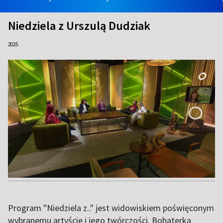
Niedziela z Urszulą Dudziak
2025
Program "Niedziela z.." jest widowiskiem poświęconym
wybranemu artyście i jego twórczości. Bohaterką