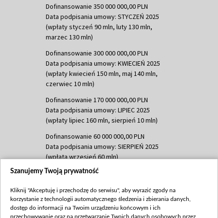
Dofinansowanie 350 000 000,00 PLN
Data podpisania umowy: STYCZEŃ 2025
(wpłaty styczeń 90 mln, luty 130 mln,
marzec 130 mln)
Dofinansowanie 300 000 000,00 PLN
Data podpisania umowy: KWIECIEŃ 2025
(wpłaty kwiecień 150 mln, maj 140 mln,
czerwiec 10 mln)
Dofinansowanie 170 000 000,00 PLN
Data podpisania umowy: LIPIEC 2025
(wpłaty lipiec 160 mln, sierpień 10 mln)
Dofinansowanie 60 000 000,00 PLN
Data podpisania umowy: SIERPIEŃ 2025
(wpłata wrzesień 60 mln)
Szanujemy Twoją prywatność
Dofinansowanie 635 783 051,21 PLN
Data podpisania umowy: WRZESIEŃ 2025
Kliknij "Akceptuję i przechodzę do serwisu", aby wyrazić zgody na
(wpłata wrzesień 100 mln, październik 350
korzystanie z technologii automatycznego śledzenia i zbierania danych,
mln, listopad 265 mln)
dostęp do informacji na Twoim urządzeniu końcowym i ich
przechowywanie oraz na przetwarzanie Twoich danych osobowych przez