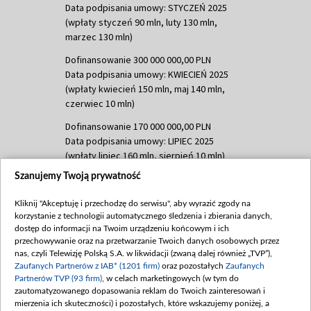
Data podpisania umowy: STYCZEŃ 2025
(wpłaty styczeń 90 mln, luty 130 mln,
marzec 130 mln)
Dofinansowanie 300 000 000,00 PLN
Data podpisania umowy: KWIECIEŃ 2025
(wpłaty kwiecień 150 mln, maj 140 mln,
czerwiec 10 mln)
Dofinansowanie 170 000 000,00 PLN
Data podpisania umowy: LIPIEC 2025
(wpłaty lipiec 160 mln, sierpień 10 mln)
Szanujemy Twoją prywatność
Dofinansowanie 60 000 000,00 PLN
Data podpisania umowy: SIERPIEŃ 2025
Kliknij "Akceptuję i przechodzę do serwisu", aby wyrazić zgody na
(wpłata wrzesień 60 mln)
korzystanie z technologii automatycznego śledzenia i zbierania danych,
Dofinansowanie 635 783 051,21 PLN
dostęp do informacji na Twoim urządzeniu końcowym i ich
przechowywanie oraz na przetwarzanie Twoich danych osobowych przez
Data podpisania umowy: WRZESIEŃ 2025
nas, czyli Telewizję Polską S.A. w likwidacji (zwaną dalej również „TVP”),
(wpłata wrzesień 100 mln, październik 350
Zaufanych Partnerów z IAB* (1201 firm)
oraz pozostałych
Zaufanych
mln, listopad 265 mln)
Partnerów TVP (93 firm)
, w celach marketingowych (w tym do
zautomatyzowanego dopasowania reklam do Twoich zainteresowań i
Dofinansowanie 48 862 000,00 PLN
mierzenia ich skuteczności) i pozostałych, które wskazujemy poniżej, a