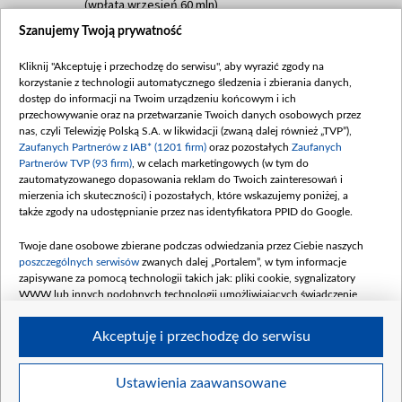
(wpłata wrzesień 60 mln)
Szanujemy Twoją prywatność
Dofinansowanie 635 783 051,21 PLN
Data podpisania umowy: WRZESIEŃ 2025
Kliknij "Akceptuję i przechodzę do serwisu", aby wyrazić zgody na
(wpłata wrzesień 100 mln, październik 350
korzystanie z technologii automatycznego śledzenia i zbierania danych,
mln, listopad 265 mln)
dostęp do informacji na Twoim urządzeniu końcowym i ich
przechowywanie oraz na przetwarzanie Twoich danych osobowych przez
Dofinansowanie 48 862 000,00 PLN
nas, czyli Telewizję Polską S.A. w likwidacji (zwaną dalej również „TVP”),
Data podpisania umowy: GRUDZIEŃ 2025
Zaufanych Partnerów z IAB* (1201 firm)
oraz pozostałych
Zaufanych
(wpłata grudzień 60,548 mln)
Partnerów TVP (93 firm)
, w celach marketingowych (w tym do
zautomatyzowanego dopasowania reklam do Twoich zainteresowań i
Dofinansowanie 900 000 000,00 PLN
mierzenia ich skuteczności) i pozostałych, które wskazujemy poniżej, a
Data podpisania umowy: LUTY 2026 (wpłata
także zgody na udostępnianie przez nas identyfikatora PPID do Google.
26 lutego 80 mln, 4 marca 370 mln,
8
kwiecień 180 mln, 7 maja 180 mln, 8
Twoje dane osobowe zbierane podczas odwiedzania przez Ciebie naszych
czerwca 90 mln)
poszczególnych serwisów
zwanych dalej „Portalem”, w tym informacje
zapisywane za pomocą technologii takich jak: pliki cookie, sygnalizatory
Dofinansowanie 250 000 000,00 PLN
WWW lub innych podobnych technologii umożliwiających świadczenie
Data podpisania umowy LIPIEC 2026 (wpłata
dopasowanych i bezpiecznych usług, personalizację treści oraz reklam,
udostępnianie funkcji mediów społecznościowych oraz analizowanie ruchu
4 sierpnia 250 mln
Akceptuję i przechodzę do serwisu
w Internecie.
Twoje dane osobowe zbierane podczas odwiedzania przez Ciebie
Ustawienia zaawansowane
poszczególnych serwisów
na Portalu, takie jak adresy IP, identyfikatory