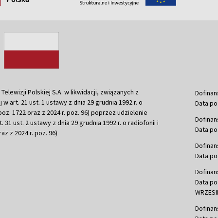
ewizji Polskiej S.A. w likwidacji, związanych z
Dofinan
j w art. 21 ust. 1 ustawy z dnia 29 grudnia 1992 r. o
Data po
r. poz. 1722 oraz z 2024 r. poz. 96) poprzez udzielenie
Dofinan
 31 ust. 2 ustawy z dnia 29 grudnia 1992 r. o radiofonii i
Data po
raz z 2024 r. poz. 96)
Dofinan
Data po
Dofinan
Data po
WRZESIE
Dofinan