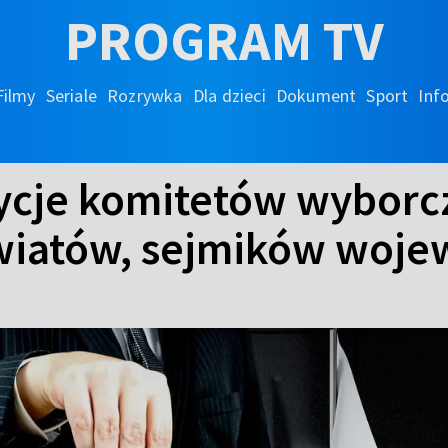
PROGRAM TV
Filmy
Seriale
Rozrywka
Dla dzieci
Dokument
Sport
Inf
ycje komitetów wyborc
owiatów, sejmików woj