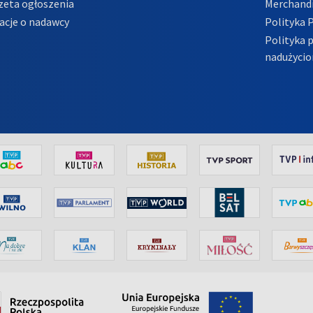
zeta ogłoszenia
Merchandi
acje o nadawcy
Polityka 
Polityka 
nadużycio