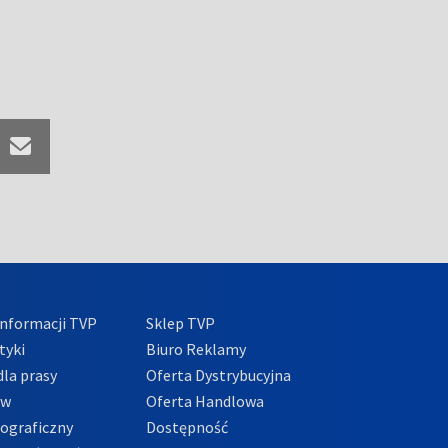
nformacji TVP
Sklep TVP
tyki
Biuro Reklamy
la prasy
Oferta Dystrybucyjna
ów
Oferta Handlowa
tograficzny
Dostępność