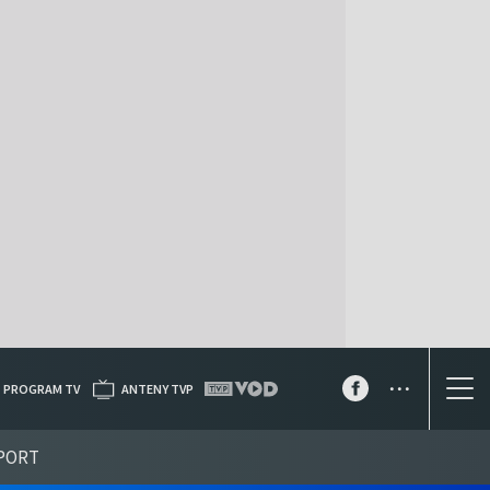
...
PROGRAM TV
ANTENY TVP
PORT