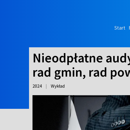
Start
Nieodpłatne aud
rad gmin, rad p
2024
|
Wykład