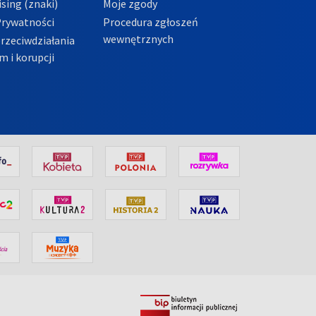
sing (znaki)
Moje zgody
Prywatności
Procedura zgłoszeń
wewnętrznych
przeciwdziałania
m i korupcji