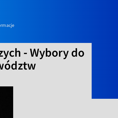
ormacje
zych - Wybory do
ewództw