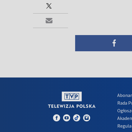
Abona
Rada 
Ogłosz
Akadem
Regula