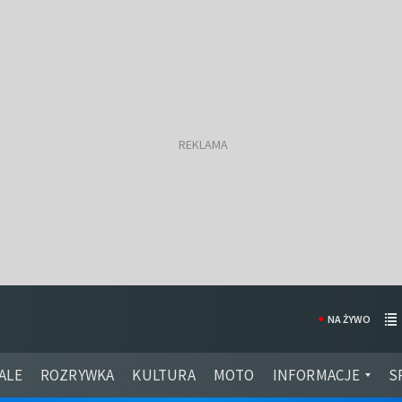
NA ŻYWO
ALE
ROZRYWKA
KULTURA
MOTO
INFORMACJE
S