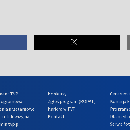
ment TVP
Konkursy
Centrum i
Programowa
Zgłoś program (ROPAT)
Komisja E
enia przetargowe
Kariera w TVP
Program d
ia Telewizyjna
Kontakt
Dla medi
min tvp.pl
Serwis fo