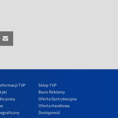
nformacji TVP
Sklep TVP
tyki
Biuro Reklamy
la prasy
Oferta Dystrybucyjna
ów
Oferta Handlowa
tograficzny
Dostępność