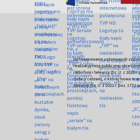
Dofinansowanie ustawowych zadań Tel
realizacją misji publicznej określone
radiofonii i telewizji (Dz. U. z 2022 
dotacji celowej, o której mowa w art.
telewizji (Dz. U. z 2022 r. poz. 1722 o