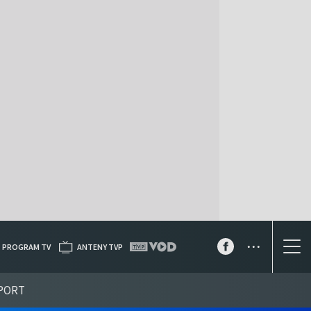
...
PROGRAM TV
ANTENY TVP
PORT