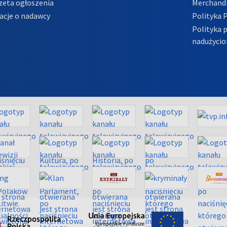
zeta ogłoszenia
Merchandi
acje o nadawcy
Polityka 
Polityka 
nadużycio