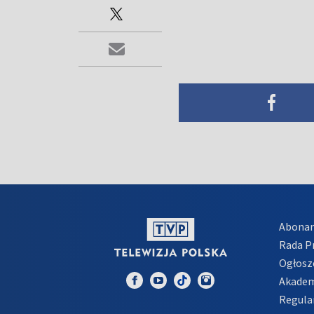
Abona
Rada 
Ogłosz
Akadem
Regula