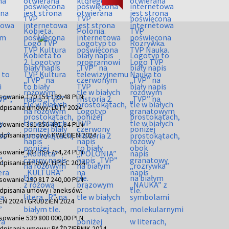
sowanie 170 151 199,48 PLN
dpisania umowy: LUTY 2024
sowanie 391 856 491,84 PLN
dpisania umowy: KWIECIEŃ 2024
sowanie 237 754 754,24 PLN
dpisania umowy: LIPIEC 2024
sowanie 290 817 240,00 PLN
dpisania umowy i aneksów:
Ń 2024 i GRUDZIEŃ 2024
sowanie 539 800 000,00 PLN
dpisania umowy: PAŹDZIERNIK 2024