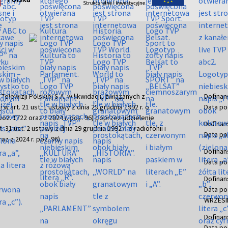
ewizji Polskiej S.A. w likwidacji, związanych z
Dofinan
j w art. 21 ust. 1 ustawy z dnia 29 grudnia 1992 r. o
Data po
r. poz. 1722 oraz z 2024 r. poz. 96) poprzez udzielenie
Dofinan
 31 ust. 2 ustawy z dnia 29 grudnia 1992 r. o radiofonii i
Data po
raz z 2024 r. poz. 96)
Dofinan
Data po
Dofinan
Data po
WRZESIE
Dofinan
Data po