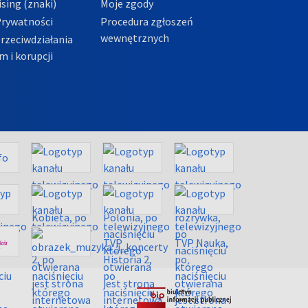
sing (znaki)
Moje zgody
Prywatności
Procedura zgłoszeń
wewnętrznych
przeciwdziałania
m i korupcji