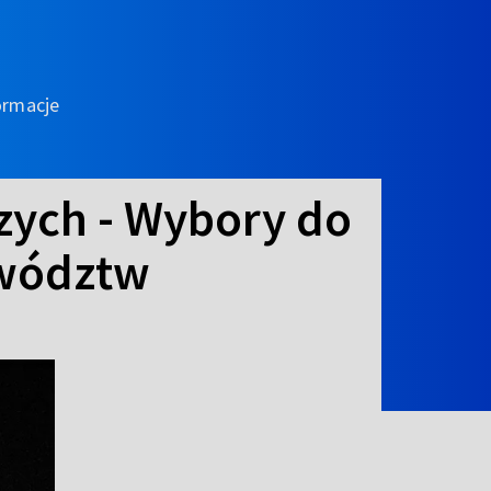
ormacje
zych - Wybory do
ewództw