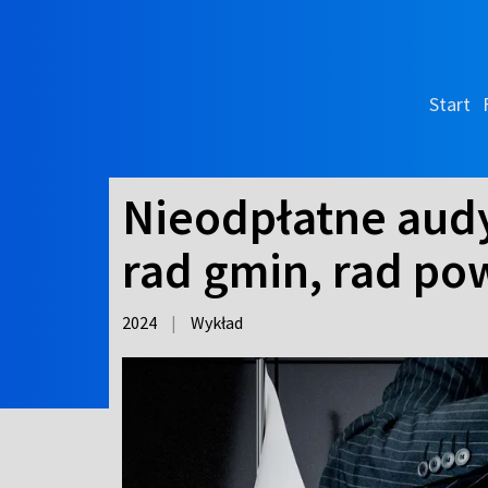
Start
Nieodpłatne aud
rad gmin, rad p
2024
|
Wykład