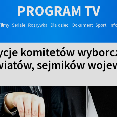
PROGRAM TV
Filmy
Seriale
Rozrywka
Dla dzieci
Dokument
Sport
Inf
ycje komitetów wyborc
owiatów, sejmików woj