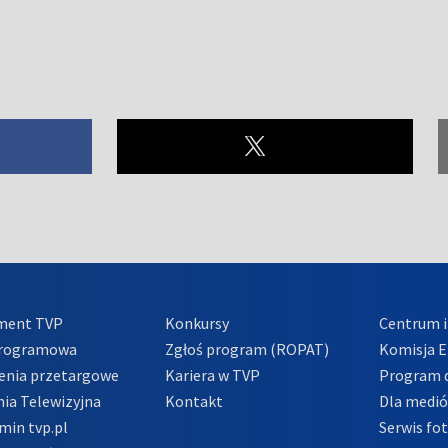
ment TVP
Konkursy
Centrum i
Programowa
Zgłoś program (ROPAT)
Komisja E
enia przetargowe
Kariera w TVP
Program d
ia Telewizyjna
Kontakt
Dla medi
min tvp.pl
Serwis fo