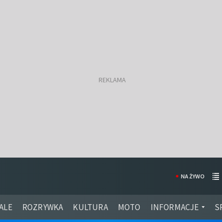
NA ŻYWO
ALE
ROZRYWKA
KULTURA
MOTO
INFORMACJE
S