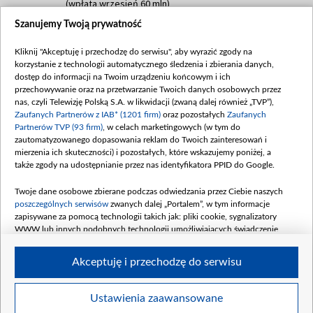
(wpłata wrzesień 60 mln)
Szanujemy Twoją prywatność
Dofinansowanie 635 783 051,21 PLN
Data podpisania umowy: WRZESIEŃ 2025
Kliknij "Akceptuję i przechodzę do serwisu", aby wyrazić zgody na
(wpłata wrzesień 100 mln, październik 350
korzystanie z technologii automatycznego śledzenia i zbierania danych,
mln, listopad 265 mln)
dostęp do informacji na Twoim urządzeniu końcowym i ich
przechowywanie oraz na przetwarzanie Twoich danych osobowych przez
Dofinansowanie 48 862 000,00 PLN
nas, czyli Telewizję Polską S.A. w likwidacji (zwaną dalej również „TVP”),
Data podpisania umowy: GRUDZIEŃ 2025
Zaufanych Partnerów z IAB* (1201 firm)
oraz pozostałych
Zaufanych
(wpłata grudzień 60,548 mln)
Partnerów TVP (93 firm)
, w celach marketingowych (w tym do
zautomatyzowanego dopasowania reklam do Twoich zainteresowań i
Dofinansowanie 900 000 000,00 PLN
mierzenia ich skuteczności) i pozostałych, które wskazujemy poniżej, a
Data podpisania umowy: LUTY 2026 (wpłata
także zgody na udostępnianie przez nas identyfikatora PPID do Google.
26 lutego 80 mln, 4 marca 370 mln,
8
kwiecień 180 mln, 7 maja 180 mln, 8
Twoje dane osobowe zbierane podczas odwiedzania przez Ciebie naszych
czerwca 90 mln)
poszczególnych serwisów
zwanych dalej „Portalem”, w tym informacje
zapisywane za pomocą technologii takich jak: pliki cookie, sygnalizatory
Dofinansowanie 250 000 000,00 PLN
WWW lub innych podobnych technologii umożliwiających świadczenie
Data podpisania umowy LIPIEC 2026 (wpłata
dopasowanych i bezpiecznych usług, personalizację treści oraz reklam,
udostępnianie funkcji mediów społecznościowych oraz analizowanie ruchu
4 sierpnia 250 mln
Akceptuję i przechodzę do serwisu
w Internecie.
Twoje dane osobowe zbierane podczas odwiedzania przez Ciebie
Ustawienia zaawansowane
poszczególnych serwisów
na Portalu, takie jak adresy IP, identyfikatory