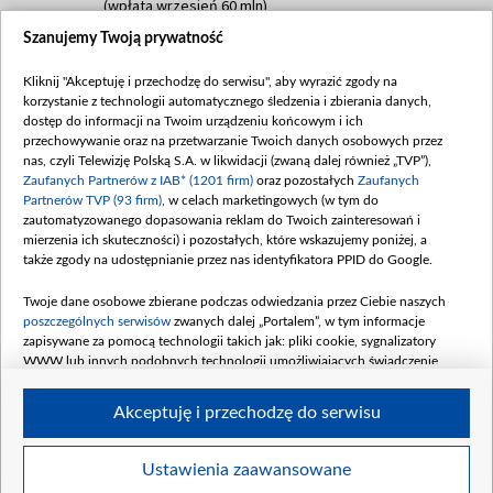
(wpłata wrzesień 60 mln)
Szanujemy Twoją prywatność
Dofinansowanie 635 783 051,21 PLN
Data podpisania umowy: WRZESIEŃ 2025
Kliknij "Akceptuję i przechodzę do serwisu", aby wyrazić zgody na
(wpłata wrzesień 100 mln, październik 350
korzystanie z technologii automatycznego śledzenia i zbierania danych,
mln, listopad 265 mln)
dostęp do informacji na Twoim urządzeniu końcowym i ich
przechowywanie oraz na przetwarzanie Twoich danych osobowych przez
Dofinansowanie 48 862 000,00 PLN
nas, czyli Telewizję Polską S.A. w likwidacji (zwaną dalej również „TVP”),
Data podpisania umowy: GRUDZIEŃ 2025
Zaufanych Partnerów z IAB* (1201 firm)
oraz pozostałych
Zaufanych
(wpłata grudzień 60,548 mln)
Partnerów TVP (93 firm)
, w celach marketingowych (w tym do
zautomatyzowanego dopasowania reklam do Twoich zainteresowań i
Dofinansowanie 900 000 000,00 PLN
mierzenia ich skuteczności) i pozostałych, które wskazujemy poniżej, a
Data podpisania umowy: LUTY 2026 (wpłata
także zgody na udostępnianie przez nas identyfikatora PPID do Google.
26 lutego 80 mln, 4 marca 370 mln,
8
kwiecień 180 mln, 7 maja 180 mln, 8
Twoje dane osobowe zbierane podczas odwiedzania przez Ciebie naszych
czerwca 90 mln)
poszczególnych serwisów
zwanych dalej „Portalem”, w tym informacje
zapisywane za pomocą technologii takich jak: pliki cookie, sygnalizatory
Dofinansowanie 250 000 000,00 PLN
WWW lub innych podobnych technologii umożliwiających świadczenie
Data podpisania umowy LIPIEC 2026 (wpłata
dopasowanych i bezpiecznych usług, personalizację treści oraz reklam,
udostępnianie funkcji mediów społecznościowych oraz analizowanie ruchu
4 sierpnia 250 mln
Akceptuję i przechodzę do serwisu
w Internecie.
Twoje dane osobowe zbierane podczas odwiedzania przez Ciebie
Ustawienia zaawansowane
poszczególnych serwisów
na Portalu, takie jak adresy IP, identyfikatory