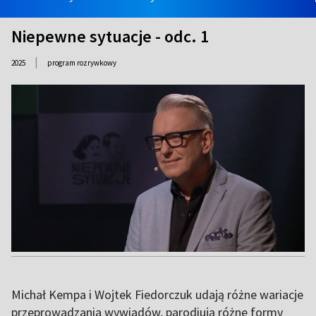
Niepewne sytuacje - odc. 1
|
2025
program rozrywkowy
Michał Kempa i Wojtek Fiedorczuk udają różne wariacje
przeprowadzania wywiadów, parodiują różne formy