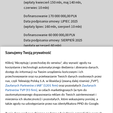
(wpłaty kwiecień 150 mln, maj 140 mln,
czerwiec 10 mln)
Dofinansowanie 170 000 000,00 PLN
Data podpisania umowy: LIPIEC 2025
(wpłaty lipiec 160 mln, sierpień 10 mln)
Dofinansowanie 60 000 000,00 PLN
Data podpisania umowy: SIERPIEŃ 2025
(wpłata wrzesień 60 mln)
Szanujemy Twoją prywatność
Dofinansowanie 635 783 051,21 PLN
Data podpisania umowy: WRZESIEŃ 2025
Kliknij "Akceptuję i przechodzę do serwisu", aby wyrazić zgody na
(wpłata wrzesień 100 mln, październik 350
korzystanie z technologii automatycznego śledzenia i zbierania danych,
mln, listopad 265 mln)
dostęp do informacji na Twoim urządzeniu końcowym i ich
przechowywanie oraz na przetwarzanie Twoich danych osobowych przez
Dofinansowanie 48 862 000,00 PLN
nas, czyli Telewizję Polską S.A. w likwidacji (zwaną dalej również „TVP”),
Data podpisania umowy: GRUDZIEŃ 2025
Zaufanych Partnerów z IAB* (1201 firm)
oraz pozostałych
Zaufanych
(wpłata grudzień 60,548 mln)
Partnerów TVP (93 firm)
, w celach marketingowych (w tym do
zautomatyzowanego dopasowania reklam do Twoich zainteresowań i
Dofinansowanie 900 000 000,00 PLN
mierzenia ich skuteczności) i pozostałych, które wskazujemy poniżej, a
Data podpisania umowy: LUTY 2026 (wpłata
także zgody na udostępnianie przez nas identyfikatora PPID do Google.
26 lutego 80 mln, 4 marca 370 mln,
8
kwiecień 180 mln, 7 maja 180 mln, 8