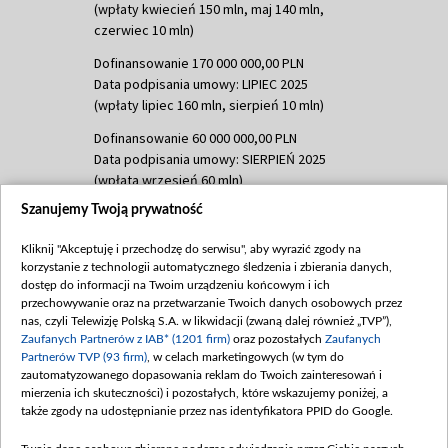
(wpłaty kwiecień 150 mln, maj 140 mln,
czerwiec 10 mln)
Dofinansowanie 170 000 000,00 PLN
Data podpisania umowy: LIPIEC 2025
(wpłaty lipiec 160 mln, sierpień 10 mln)
Dofinansowanie 60 000 000,00 PLN
Data podpisania umowy: SIERPIEŃ 2025
(wpłata wrzesień 60 mln)
Szanujemy Twoją prywatność
Dofinansowanie 635 783 051,21 PLN
Data podpisania umowy: WRZESIEŃ 2025
Kliknij "Akceptuję i przechodzę do serwisu", aby wyrazić zgody na
(wpłata wrzesień 100 mln, październik 350
korzystanie z technologii automatycznego śledzenia i zbierania danych,
mln, listopad 265 mln)
dostęp do informacji na Twoim urządzeniu końcowym i ich
przechowywanie oraz na przetwarzanie Twoich danych osobowych przez
Dofinansowanie 48 862 000,00 PLN
nas, czyli Telewizję Polską S.A. w likwidacji (zwaną dalej również „TVP”),
Data podpisania umowy: GRUDZIEŃ 2025
Zaufanych Partnerów z IAB* (1201 firm)
oraz pozostałych
Zaufanych
(wpłata grudzień 60,548 mln)
Partnerów TVP (93 firm)
, w celach marketingowych (w tym do
zautomatyzowanego dopasowania reklam do Twoich zainteresowań i
Dofinansowanie 900 000 000,00 PLN
mierzenia ich skuteczności) i pozostałych, które wskazujemy poniżej, a
Data podpisania umowy: LUTY 2026 (wpłata
także zgody na udostępnianie przez nas identyfikatora PPID do Google.
26 lutego 80 mln, 4 marca 370 mln,
8
kwiecień 180 mln, 7 maja 180 mln, 8