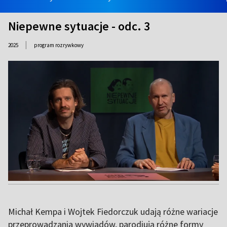
Niepewne sytuacje - odc. 3
|
2025
program rozrywkowy
Michał Kempa i Wojtek Fiedorczuk udają różne wariacje
przeprowadzania wywiadów, parodiują różne formy