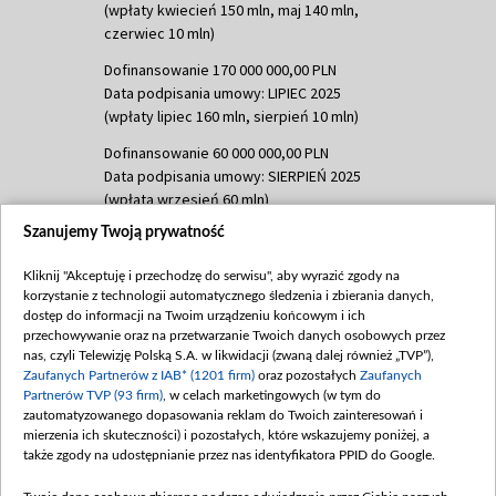
(wpłaty kwiecień 150 mln, maj 140 mln,
czerwiec 10 mln)
Dofinansowanie 170 000 000,00 PLN
Data podpisania umowy: LIPIEC 2025
(wpłaty lipiec 160 mln, sierpień 10 mln)
Dofinansowanie 60 000 000,00 PLN
Data podpisania umowy: SIERPIEŃ 2025
(wpłata wrzesień 60 mln)
Szanujemy Twoją prywatność
Dofinansowanie 635 783 051,21 PLN
Data podpisania umowy: WRZESIEŃ 2025
Kliknij "Akceptuję i przechodzę do serwisu", aby wyrazić zgody na
(wpłata wrzesień 100 mln, październik 350
korzystanie z technologii automatycznego śledzenia i zbierania danych,
mln, listopad 265 mln)
dostęp do informacji na Twoim urządzeniu końcowym i ich
przechowywanie oraz na przetwarzanie Twoich danych osobowych przez
Dofinansowanie 48 862 000,00 PLN
nas, czyli Telewizję Polską S.A. w likwidacji (zwaną dalej również „TVP”),
Data podpisania umowy: GRUDZIEŃ 2025
Zaufanych Partnerów z IAB* (1201 firm)
oraz pozostałych
Zaufanych
(wpłata grudzień 60,548 mln)
Partnerów TVP (93 firm)
, w celach marketingowych (w tym do
zautomatyzowanego dopasowania reklam do Twoich zainteresowań i
Dofinansowanie 900 000 000,00 PLN
mierzenia ich skuteczności) i pozostałych, które wskazujemy poniżej, a
Data podpisania umowy: LUTY 2026 (wpłata
także zgody na udostępnianie przez nas identyfikatora PPID do Google.
26 lutego 80 mln, 4 marca 370 mln,
8
kwiecień 180 mln, 7 maja 180 mln, 8