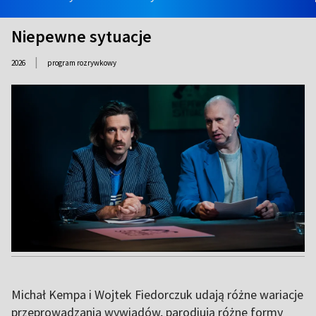
Niepewne sytuacje
|
2026
program rozrywkowy
Michał Kempa i Wojtek Fiedorczuk udają różne wariacje
przeprowadzania wywiadów, parodiują różne formy