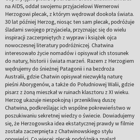
na AIDS, oddał swojemu przyjacielowi Wernerowi
Herzogowi plecak, z którym wędrował dookoła świata.
30 lat później Herzog, niosąc ten sam plecak, podróżuje
śladami swojego przyjaciela, przyznając się do wielu
inspiracji zaczerpniętych z wypraw i książek ojca
nowoczesnej literatury podróżniczej. Chatwina
interesowało życie nomadów i opisywał ich stosunek
do natury, historii i świata marzeń. Razem z Herzogiem
wędrujemy do śnieżnej Patagonii i na bezdroża
Australii, gdzie Chatwin opisywał niezwykłą naturę
pieśni Aborygenów, a także do Południowej Walii, gdzie
pisarz z żoną mieszkał w ruinach klasztoru z XI wieku.
Herzog ukazuje niespokojną i przenikliwą duszę
Chatwina, podkreślając ich wspólne pokrewieństwo w
poszukiwaniu sekretnej wiedzy o świecie. Dowiadujemy
się, że Herzogowska idea ekstatycznej prawdy w filmie
została zaczerpnięta z Chatwinowskiego stylu
opowieści. Co więcej: plecak podróżnika znalazł