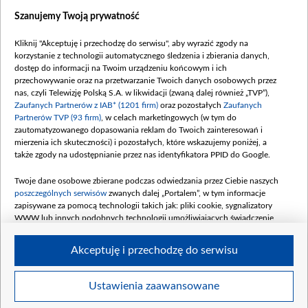
Szanujemy Twoją prywatność
Dofinansowanie 635 783 051,21 PLN
Data podpisania umowy: WRZESIEŃ 2025
Kliknij "Akceptuję i przechodzę do serwisu", aby wyrazić zgody na
(wpłata wrzesień 100 mln, październik 350
korzystanie z technologii automatycznego śledzenia i zbierania danych,
mln, listopad 265 mln)
dostęp do informacji na Twoim urządzeniu końcowym i ich
przechowywanie oraz na przetwarzanie Twoich danych osobowych przez
Dofinansowanie 48 862 000,00 PLN
nas, czyli Telewizję Polską S.A. w likwidacji (zwaną dalej również „TVP”),
Data podpisania umowy: GRUDZIEŃ 2025
Zaufanych Partnerów z IAB* (1201 firm)
oraz pozostałych
Zaufanych
(wpłata grudzień 60,548 mln)
Partnerów TVP (93 firm)
, w celach marketingowych (w tym do
zautomatyzowanego dopasowania reklam do Twoich zainteresowań i
Dofinansowanie 900 000 000,00 PLN
mierzenia ich skuteczności) i pozostałych, które wskazujemy poniżej, a
Data podpisania umowy: LUTY 2026 (wpłata
także zgody na udostępnianie przez nas identyfikatora PPID do Google.
26 lutego 80 mln, 4 marca 370 mln,
8
kwiecień 180 mln, 7 maja 180 mln, 8
Twoje dane osobowe zbierane podczas odwiedzania przez Ciebie naszych
czerwca 90 mln)
poszczególnych serwisów
zwanych dalej „Portalem”, w tym informacje
zapisywane za pomocą technologii takich jak: pliki cookie, sygnalizatory
Dofinansowanie 250 000 000,00 PLN
WWW lub innych podobnych technologii umożliwiających świadczenie
Data podpisania umowy LIPIEC 2026 (wpłata
dopasowanych i bezpiecznych usług, personalizację treści oraz reklam,
udostępnianie funkcji mediów społecznościowych oraz analizowanie ruchu
4 sierpnia 250 mln
Akceptuję i przechodzę do serwisu
w Internecie.
Twoje dane osobowe zbierane podczas odwiedzania przez Ciebie
Ustawienia zaawansowane
poszczególnych serwisów
na Portalu, takie jak adresy IP, identyfikatory
© 2026 Telewizja Polska S. A. w likwidacji
Twoich urządzeń końcowych i identyfikatory plików cookie, informacje o