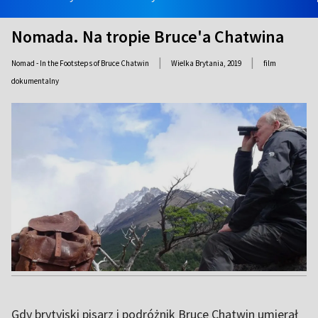
Nomada. Na tropie Bruce'a Chatwina
|
|
Nomad - In the Footsteps of Bruce Chatwin
Wielka Brytania,
2019
film
dokumentalny
Gdy brytyjski pisarz i podróżnik Bruce Chatwin umierał