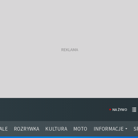
NA ŻYWO
ALE
ROZRYWKA
KULTURA
MOTO
INFORMACJE
S