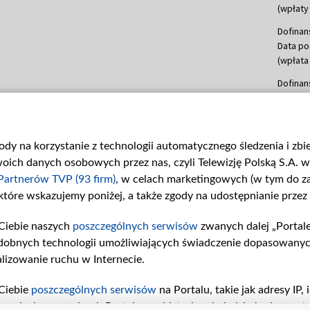
(wpłaty 
Dofinan
Data po
(wpłata
Dofinan
Data po
(wpłata
mln, lis
gody na korzystanie z technologii automatycznego śledzenia i zb
Dofinan
ch danych osobowych przez nas, czyli Telewizję Polską S.A. w 
Data po
(wpłata
Partnerów TVP (93 firm)
, w celach marketingowych (w tym do 
 które wskazujemy poniżej, a także zgody na udostępnianie przez
Dofinan
Data po
Ciebie naszych
poszczególnych serwisów
zwanych dalej „Portal
26 lute
dobnych technologii umożliwiających świadczenie dopasowanych i
kwiecie
czerwca
lizowanie ruchu w Internecie.
Dofinan
Ciebie
poszczególnych serwisów
na Portalu, takie jak adresy IP
Data po
iwaniach w serwisach Portalu czy historia odwiedzin będą prze