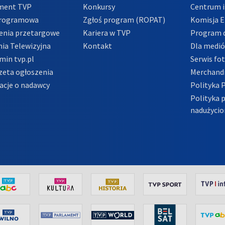
ment TVP
Konkursy
Centrum i
Programowa
Zgłoś program (ROPAT)
Komisja E
enia przetargowe
Kariera w TVP
Program d
ia Telewizyjna
Kontakt
Dla medi
min tvp.pl
Serwis fo
zeta ogłoszenia
Merchandi
acje o nadawcy
Polityka 
Polityka 
nadużycio