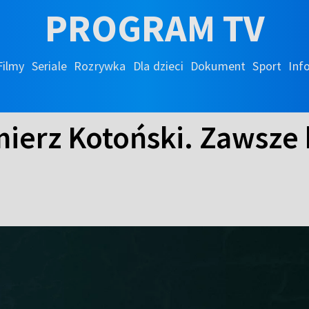
PROGRAM TV
Filmy
Seriale
Rozrywka
Dla dzieci
Dokument
Sport
Inf
mierz Kotoński. Zawsze