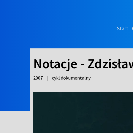
Start
Notacje - Zdzisł
2007
|
cykl dokumentalny