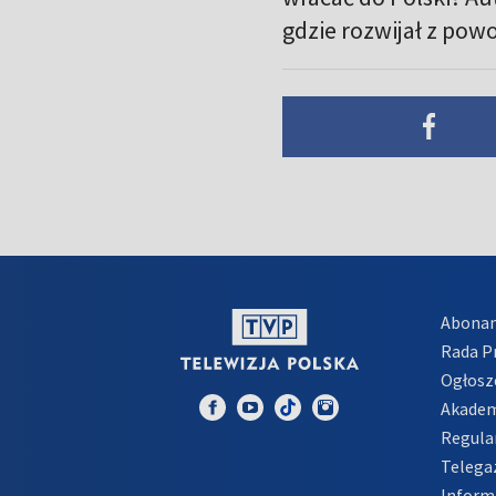
gdzie rozwijał z pow
Abona
Rada 
Ogłosz
Akadem
Regula
Telega
Inform