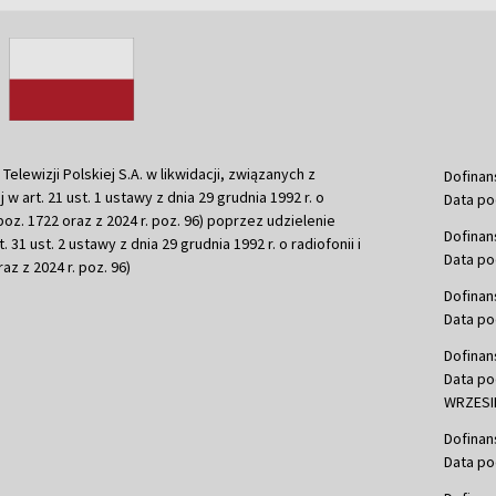
ewizji Polskiej S.A. w likwidacji, związanych z
Dofinan
j w art. 21 ust. 1 ustawy z dnia 29 grudnia 1992 r. o
Data po
r. poz. 1722 oraz z 2024 r. poz. 96) poprzez udzielenie
Dofinan
 31 ust. 2 ustawy z dnia 29 grudnia 1992 r. o radiofonii i
Data po
raz z 2024 r. poz. 96)
Dofinan
Data po
Dofinan
Data po
WRZESIE
Dofinan
Data po