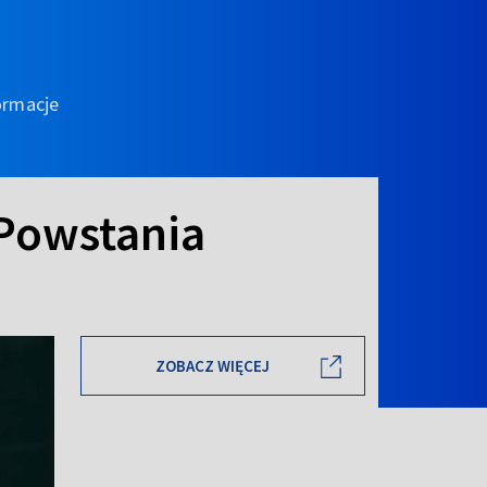
ormacje
 Powstania
ZOBACZ WIĘCEJ