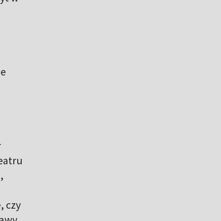
j
ie
r
eatru
,
, czy
zawy,