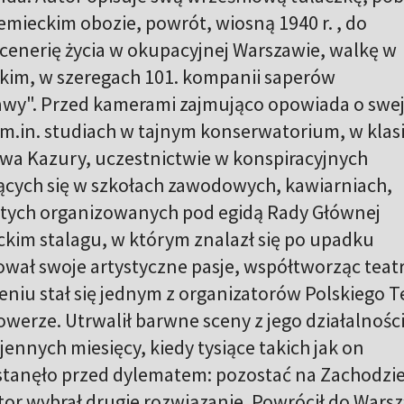
iemieckim obozie, powrót, wiosną 1940 r. , do
cenerię życia w okupacyjnej Warszawie, walkę w
im, w szeregach 101. kompanii saperów
wy". Przed kamerami zajmująco opowiada o swe
 m.in. studiach w tajnym konserwatorium, w klas
awa Kazury, uczestnictwie w konspiracyjnych
cych się w szkołach zawodowych, kawiarniach,
o tych organizowanych pod egidą Rady Głównej
ckim stalagu, w którym znalazł się po upadku
wał swoje artystyczne pasje, współtworząc teat
ieniu stał się jednym z organizatorów Polskiego T
erze. Utrwalił barwne sceny z jego działalności
ennych miesięcy, kiedy tysiące takich jak on
tanęło przed dylematem: pozostać na Zachodzie
tor wybrał drugie rozwiązanie. Powrócił do Wars