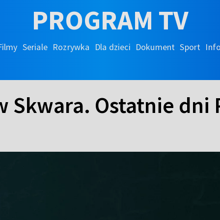
PROGRAM TV
Filmy
Seriale
Rozrywka
Dla dzieci
Dokument
Sport
Inf
aw Skwara. Ostatnie dni