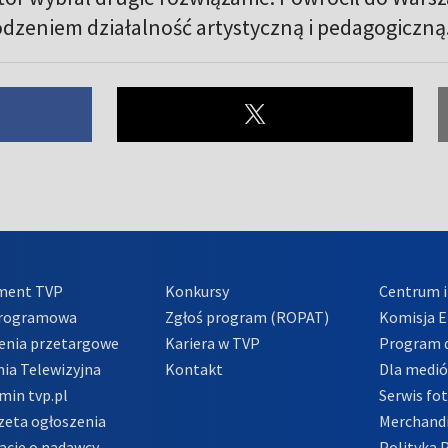
odzeniem działalność artystyczną i pedagogiczną
ment TVP
Konkursy
Centrum i
Programowa
Zgłoś program (ROPAT)
Komisja E
enia przetargowe
Kariera w TVP
Program d
ia Telewizyjna
Kontakt
Dla medi
min tvp.pl
Serwis fo
zeta ogłoszenia
Merchandi
acje o nadawcy
Polityka 