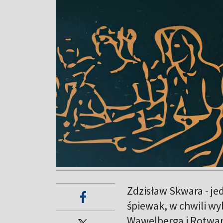
Zdzisław Skwara - je
śpiewak, w chwili wy
Wawelberga i Rotwan