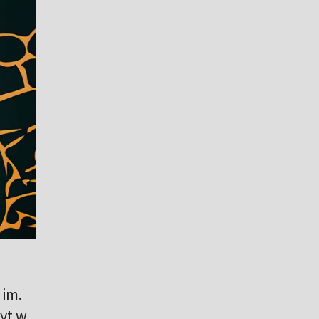
 im.
yt w