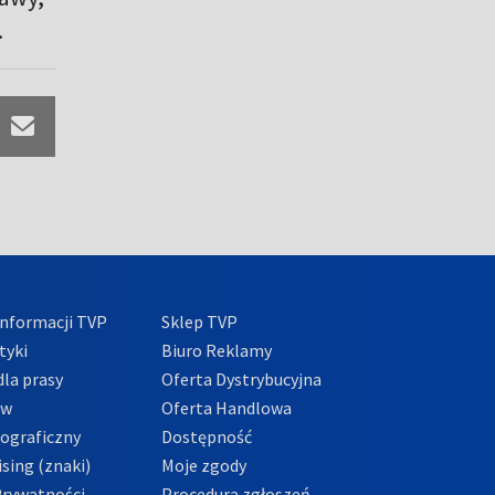
.
nformacji TVP
Sklep TVP
tyki
Biuro Reklamy
la prasy
Oferta Dystrybucyjna
ów
Oferta Handlowa
tograficzny
Dostępność
sing (znaki)
Moje zgody
Prywatności
Procedura zgłoszeń