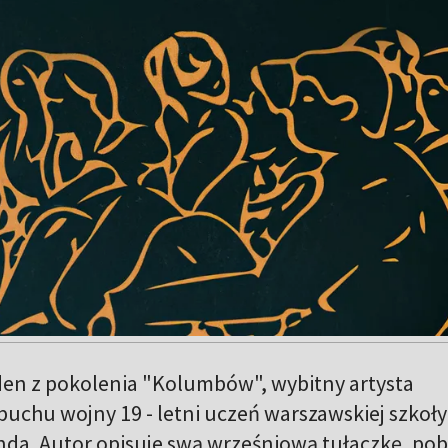
den z pokolenia "Kolumbów", wybitny artysta
buchu wojny 19 - letni uczeń warszawskiej szkoły
da. Autor opisuje swą wrześniową tułaczkę, pob