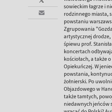
sowieckim łagrze i n
rodzinnego miasta, s
powstaniu warszawsk
Zgrupowania "Gozda
artystycznej drodze,
śpiewu prof. Stanisł
koncertach odbywają
kościołach, a także 
Opiekuńczej. W jenie
powstania, kontynuo
żołnierski. Po uwoln
Objazdowego w Hanow
także tamtych, powoj
niedawnych jeńców s
wracać do Polski? Au