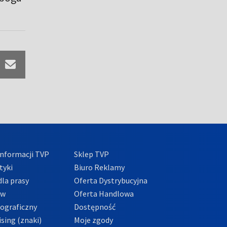
nformacji TVP
Sklep TVP
tyki
Biuro Reklamy
la prasy
Oferta Dystrybucyjna
ów
Oferta Handlowa
tograficzny
Dostępność
sing (znaki)
Moje zgody