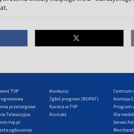
at.
ment TVP
Konkursy
Centrum i
Programowa
Zgłoś program (ROPAT)
Komisja E
enia przetargowe
Kariera w TVP
Program d
ia Telewizyjna
Kontakt
Dla medi
min tvp.pl
Serwis fo
zeta ogłoszenia
Merchandi