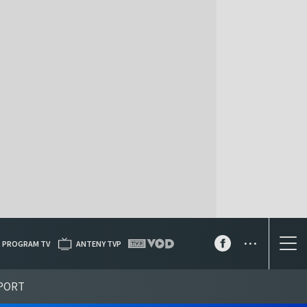
...
PROGRAM TV
ANTENY TVP
PORT