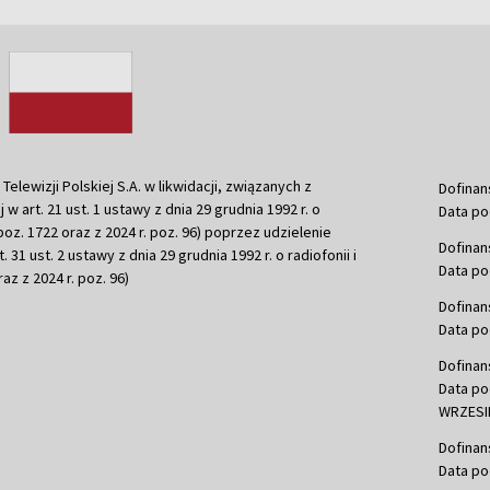
ewizji Polskiej S.A. w likwidacji, związanych z
Dofinan
j w art. 21 ust. 1 ustawy z dnia 29 grudnia 1992 r. o
Data po
r. poz. 1722 oraz z 2024 r. poz. 96) poprzez udzielenie
Dofinan
 31 ust. 2 ustawy z dnia 29 grudnia 1992 r. o radiofonii i
Data po
raz z 2024 r. poz. 96)
Dofinan
Data po
Dofinan
Data po
WRZESIE
Dofinan
Data po