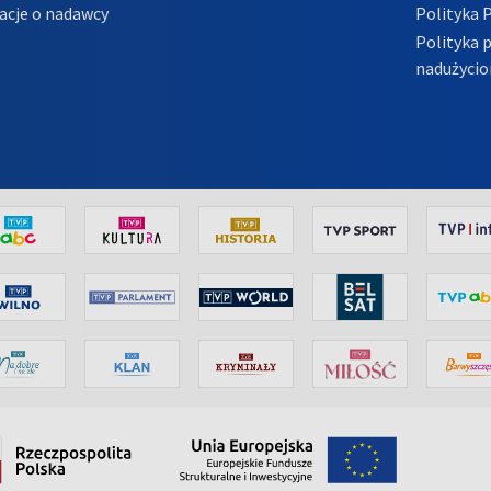
acje o nadawcy
Polityka 
Polityka 
nadużycio