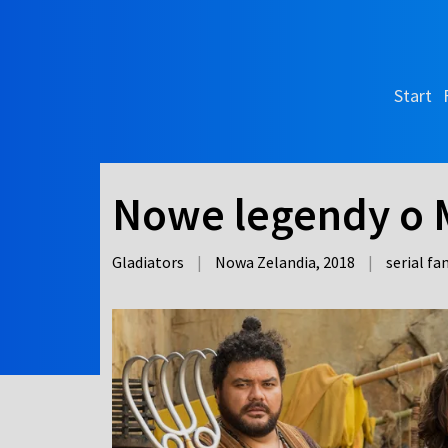
Start
Nowe legendy o M
Gladiators
|
Nowa Zelandia,
2018
|
serial f