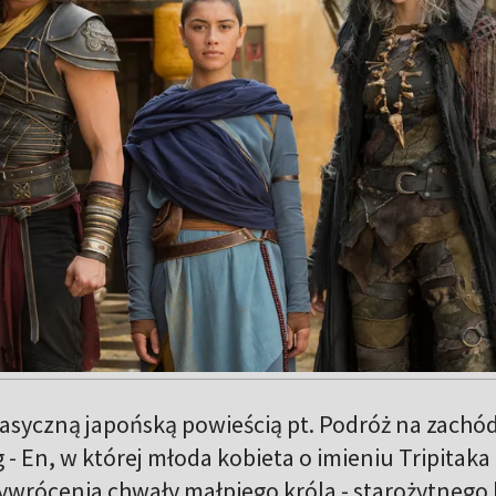
lasyczną japońską powieścią pt. Podróż na zachó
- En, w której młoda kobieta o imieniu Tripitaka
ywrócenia chwały małpiego króla - starożytnego