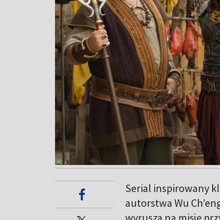
Serial inspirowany k
autorstwa Wu Ch’eng 
wyrusza na misję prz