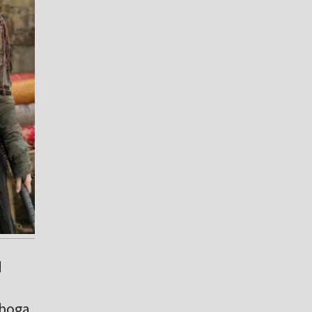
d
 boga