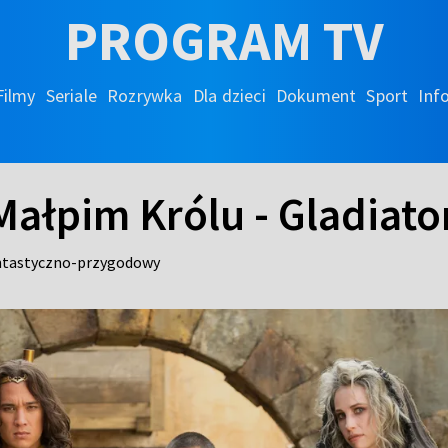
PROGRAM TV
Filmy
Seriale
Rozrywka
Dla dzieci
Dokument
Sport
Inf
ałpim Królu - Gladiator
antastyczno-przygodowy