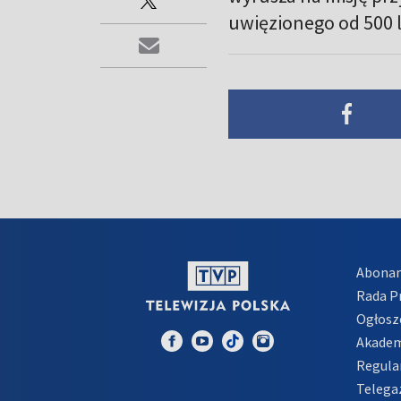
uwięzionego od 500 l
Abona
Rada 
Ogłosz
Akadem
Regula
Telega