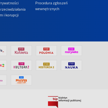
Prywatności
Procedura zgłoszeń
wewnętrznych
przeciwdziałania
m i korupcji