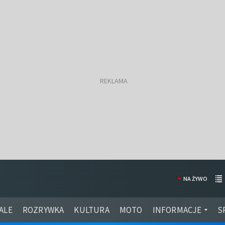
NA ŻYWO
ALE
ROZRYWKA
KULTURA
MOTO
INFORMACJE
S