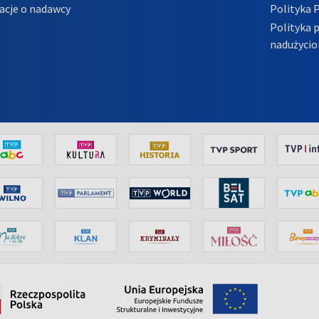
acje o nadawcy
Polityka 
Polityka 
nadużycio