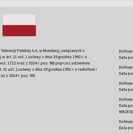
ewizji Polskiej S.A. w likwidacji, związanych z
Dofinan
j w art. 21 ust. 1 ustawy z dnia 29 grudnia 1992 r. o
Data po
r. poz. 1722 oraz z 2024 r. poz. 96) poprzez udzielenie
Dofinan
 31 ust. 2 ustawy z dnia 29 grudnia 1992 r. o radiofonii i
Data po
raz z 2024 r. poz. 96)
Dofinan
Data po
Dofinan
Data po
WRZESIE
Dofinan
Data po