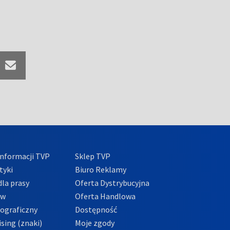
nformacji TVP
Sklep TVP
tyki
Biuro Reklamy
la prasy
Oferta Dystrybucyjna
ów
Oferta Handlowa
tograficzny
Dostępność
sing (znaki)
Moje zgody