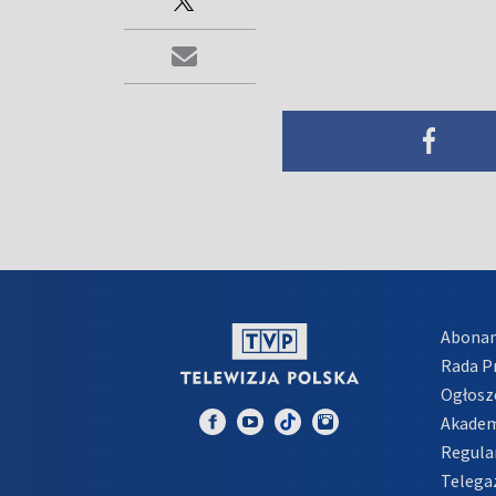
Abona
Rada 
Ogłosz
Akadem
Regula
Telega