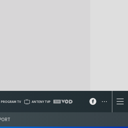
...
PROGRAM TV
ANTENY TVP
PORT