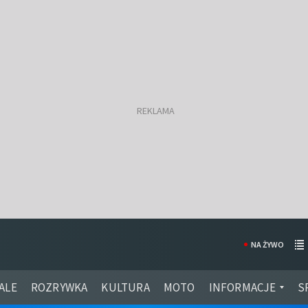
NA ŻYWO
ALE
ROZRYWKA
KULTURA
MOTO
INFORMACJE
S