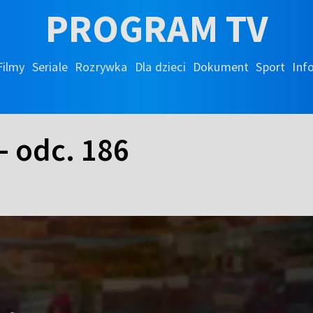
PROGRAM TV
Filmy
Seriale
Rozrywka
Dla dzieci
Dokument
Sport
Inf
- odc. 186