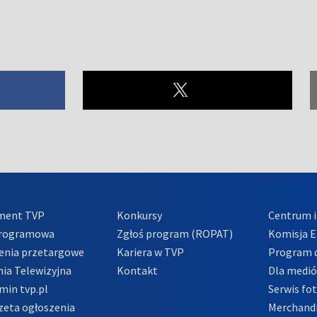
ment TVP
Konkursy
Centrum i
Programowa
Zgłoś program (ROPAT)
Komisja E
enia przetargowe
Kariera w TVP
Program d
ia Telewizyjna
Kontakt
Dla medi
min tvp.pl
Serwis fo
zeta ogłoszenia
Merchandi