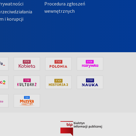
Prywatności
Procedura zgłoszeń
wewnętrznych
przeciwdziałania
m i korupcji