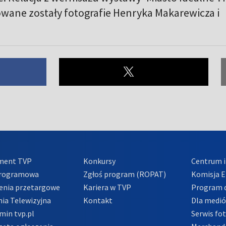
wane zostały fotografie Henryka Makarewicza i
ment TVP
Konkursy
Centrum i
Programowa
Zgłoś program (ROPAT)
Komisja E
enia przetargowe
Kariera w TVP
Program d
ia Telewizyjna
Kontakt
Dla medi
min tvp.pl
Serwis fo