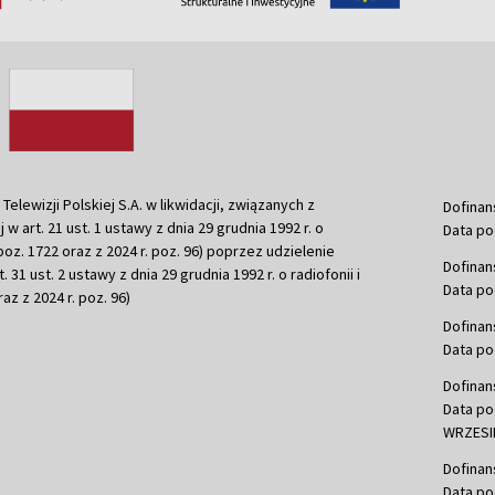
ewizji Polskiej S.A. w likwidacji, związanych z
Dofinan
j w art. 21 ust. 1 ustawy z dnia 29 grudnia 1992 r. o
Data po
r. poz. 1722 oraz z 2024 r. poz. 96) poprzez udzielenie
Dofinan
 31 ust. 2 ustawy z dnia 29 grudnia 1992 r. o radiofonii i
Data po
raz z 2024 r. poz. 96)
Dofinan
Data po
Dofinan
Data po
WRZESIE
Dofinan
Data po