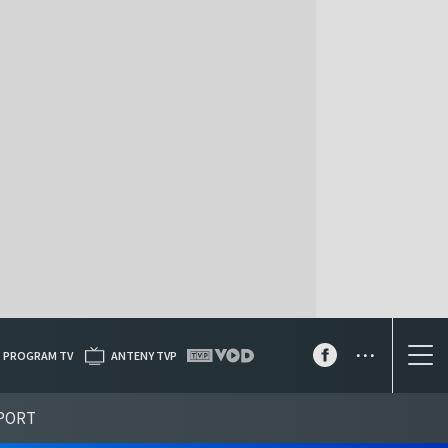
...
PROGRAM TV
ANTENY TVP
PORT