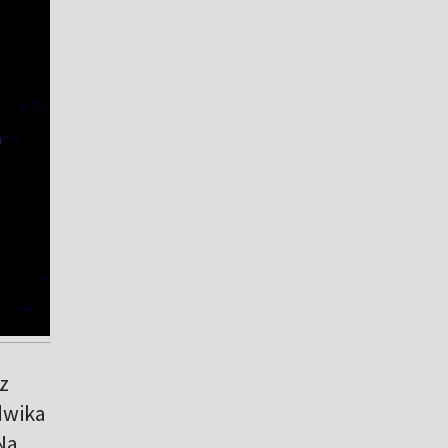
z
udwika
Na