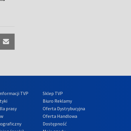
nformacji TVP
Sklep TVP
tyki
Biuro Reklamy
la prasy
Oferta Dystrybucyjna
ów
Oferta Handlowa
tograficzny
Dostępność