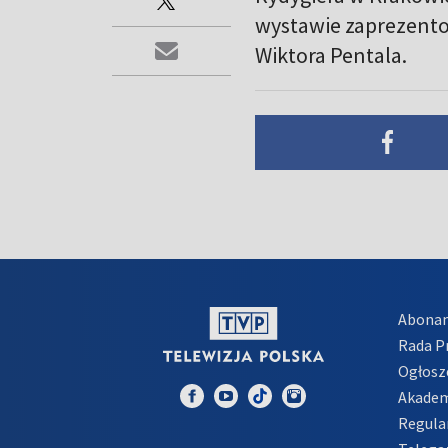
wystawie zaprezento
Wiktora Pentala.
Abona
Rada 
Ogłosz
Akadem
Regula