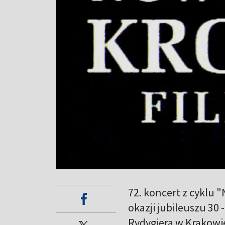
72. koncert z cyklu 
okazji jubileuszu 30 
Rydygiera w Krakowie