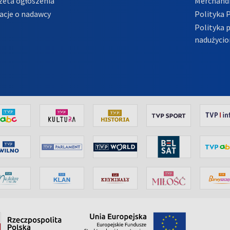
zeta ogłoszenia
Merchandi
acje o nadawcy
Polityka 
Polityka 
nadużycio