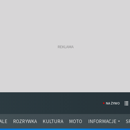
NA ŻYWO
ALE
ROZRYWKA
KULTURA
MOTO
INFORMACJE
S