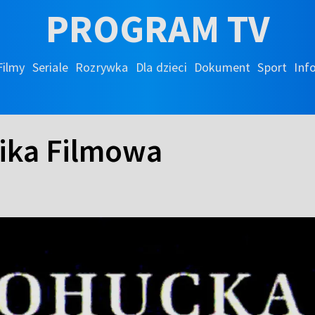
PROGRAM TV
Filmy
Seriale
Rozrywka
Dla dzieci
Dokument
Sport
Inf
ika Filmowa