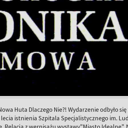
"Nowa Huta Dlaczego Nie?! Wydarzenie odbyło się 
- lecia istnienia Szpitala Specjalistycznego im. L
. Relacja z wernisażu wystawy"Miasto Idealne". 