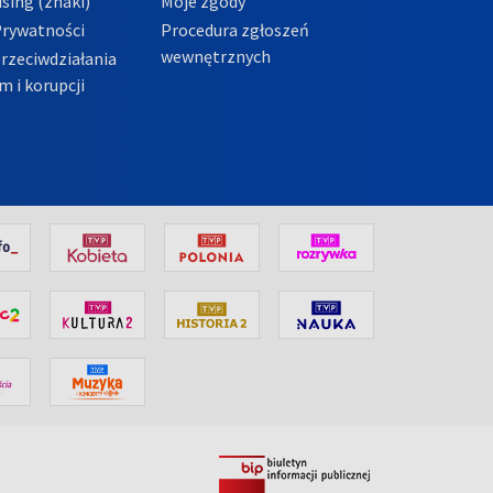
sing (znaki)
Moje zgody
Prywatności
Procedura zgłoszeń
wewnętrznych
przeciwdziałania
m i korupcji