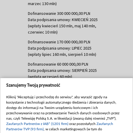
marzec 130 mln)
Dofinansowanie 300 000 000,00 PLN
Data podpisania umowy: KWIECIEŃ 2025
(wpłaty kwiecień 150 mln, maj 140 mln,
czerwiec 10 mln)
Dofinansowanie 170 000 000,00 PLN
Data podpisania umowy: LIPIEC 2025
(wpłaty lipiec 160 mln, sierpień 10 mln)
Dofinansowanie 60 000 000,00 PLN
Data podpisania umowy: SIERPIEŃ 2025
(wpłata wrzesień 60 mln)
Szanujemy Twoją prywatność
Dofinansowanie 635 783 051,21 PLN
Data podpisania umowy: WRZESIEŃ 2025
Kliknij "Akceptuję i przechodzę do serwisu", aby wyrazić zgody na
(wpłata wrzesień 100 mln, październik 350
korzystanie z technologii automatycznego śledzenia i zbierania danych,
mln, listopad 265 mln)
dostęp do informacji na Twoim urządzeniu końcowym i ich
przechowywanie oraz na przetwarzanie Twoich danych osobowych przez
Dofinansowanie 48 862 000,00 PLN
nas, czyli Telewizję Polską S.A. w likwidacji (zwaną dalej również „TVP”),
Data podpisania umowy: GRUDZIEŃ 2025
Zaufanych Partnerów z IAB* (1201 firm)
oraz pozostałych
Zaufanych
(wpłata grudzień 60,548 mln)
Partnerów TVP (93 firm)
, w celach marketingowych (w tym do