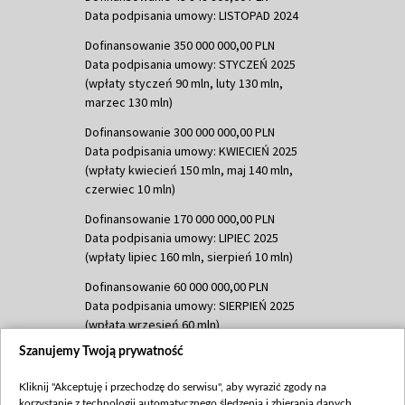
Data podpisania umowy: LISTOPAD 2024
Dofinansowanie 350 000 000,00 PLN
Data podpisania umowy: STYCZEŃ 2025
(wpłaty styczeń 90 mln, luty 130 mln,
marzec 130 mln)
Dofinansowanie 300 000 000,00 PLN
Data podpisania umowy: KWIECIEŃ 2025
(wpłaty kwiecień 150 mln, maj 140 mln,
czerwiec 10 mln)
Dofinansowanie 170 000 000,00 PLN
Data podpisania umowy: LIPIEC 2025
(wpłaty lipiec 160 mln, sierpień 10 mln)
Dofinansowanie 60 000 000,00 PLN
Data podpisania umowy: SIERPIEŃ 2025
(wpłata wrzesień 60 mln)
Szanujemy Twoją prywatność
Dofinansowanie 635 783 051,21 PLN
Data podpisania umowy: WRZESIEŃ 2025
Kliknij "Akceptuję i przechodzę do serwisu", aby wyrazić zgody na
(wpłata wrzesień 100 mln, październik 350
korzystanie z technologii automatycznego śledzenia i zbierania danych,