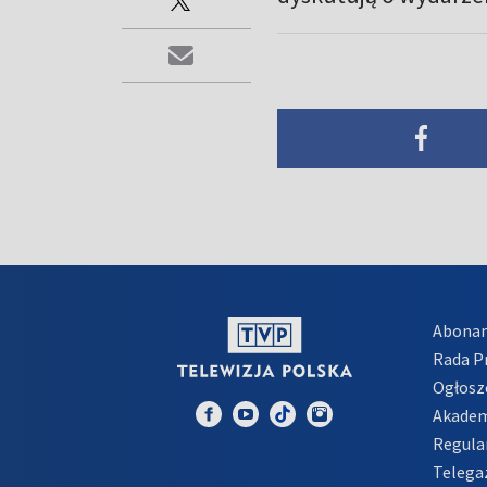
Abona
Rada 
Ogłosz
Akadem
Regula
Telega