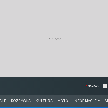
NA ŻYWO
ALE
ROZRYWKA
KULTURA
MOTO
INFORMACJE
S