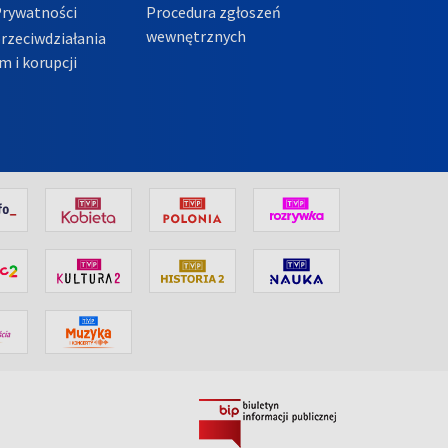
Prywatności
Procedura zgłoszeń
wewnętrznych
przeciwdziałania
m i korupcji