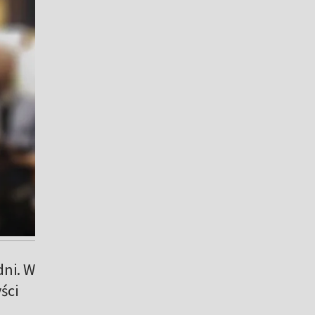
dni. W
ści