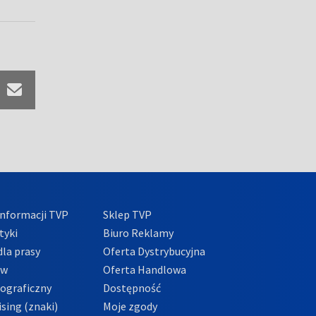
nformacji TVP
Sklep TVP
tyki
Biuro Reklamy
la prasy
Oferta Dystrybucyjna
ów
Oferta Handlowa
tograficzny
Dostępność
sing (znaki)
Moje zgody