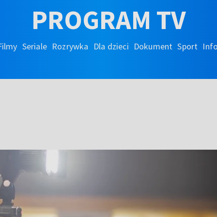
PROGRAM TV
Filmy
Seriale
Rozrywka
Dla dzieci
Dokument
Sport
Inf