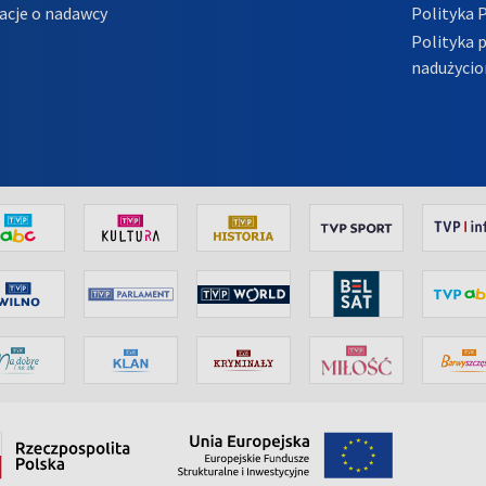
acje o nadawcy
Polityka 
Polityka 
nadużycio