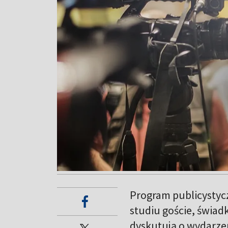
Program publicystycz
studiu goście, świad
dyskutują o wydarzeni