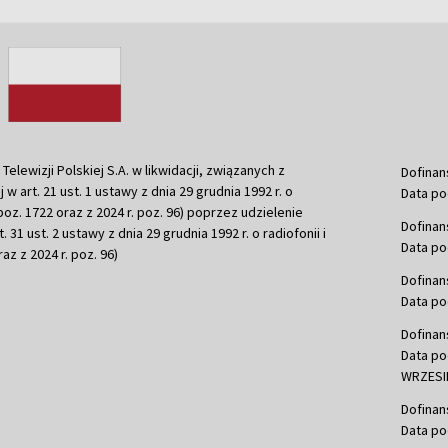
ewizji Polskiej S.A. w likwidacji, związanych z
Dofinan
j w art. 21 ust. 1 ustawy z dnia 29 grudnia 1992 r. o
Data po
r. poz. 1722 oraz z 2024 r. poz. 96) poprzez udzielenie
Dofinan
 31 ust. 2 ustawy z dnia 29 grudnia 1992 r. o radiofonii i
Data po
raz z 2024 r. poz. 96)
Dofinan
Data po
Dofinan
Data po
WRZESIE
Dofinan
Data po