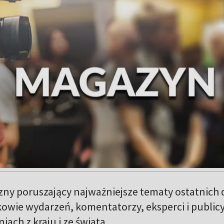
ny poruszający najważniejsze tematy ostatnich 
kowie wydarzeń, komentatorzy, eksperci i publicy
ach z kraju i ze świata.