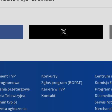
ment TVP
Konkursy
Centrum i
Programowa
Zgłoś program (ROPAT)
Komisja E
enia przetargowe
Kariera w TVP
Program d
ia Telewizyjna
Kontakt
Dla medi
min tvp.pl
Serwis fo
zeta ogłoszenia
Merchandi