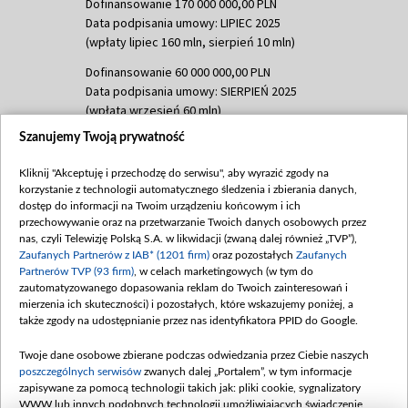
Dofinansowanie 170 000 000,00 PLN
Data podpisania umowy: LIPIEC 2025
(wpłaty lipiec 160 mln, sierpień 10 mln)
Dofinansowanie 60 000 000,00 PLN
Data podpisania umowy: SIERPIEŃ 2025
(wpłata wrzesień 60 mln)
Szanujemy Twoją prywatność
Dofinansowanie 635 783 051,21 PLN
Data podpisania umowy: WRZESIEŃ 2025
Kliknij "Akceptuję i przechodzę do serwisu", aby wyrazić zgody na
(wpłata wrzesień 100 mln, październik 350
korzystanie z technologii automatycznego śledzenia i zbierania danych,
mln, listopad 265 mln)
dostęp do informacji na Twoim urządzeniu końcowym i ich
przechowywanie oraz na przetwarzanie Twoich danych osobowych przez
Dofinansowanie 48 862 000,00 PLN
nas, czyli Telewizję Polską S.A. w likwidacji (zwaną dalej również „TVP”),
Data podpisania umowy: GRUDZIEŃ 2025
Zaufanych Partnerów z IAB* (1201 firm)
oraz pozostałych
Zaufanych
(wpłata grudzień 60,548 mln)
Partnerów TVP (93 firm)
, w celach marketingowych (w tym do
zautomatyzowanego dopasowania reklam do Twoich zainteresowań i
Dofinansowanie 900 000 000,00 PLN
mierzenia ich skuteczności) i pozostałych, które wskazujemy poniżej, a
Data podpisania umowy: LUTY 2026 (wpłata
także zgody na udostępnianie przez nas identyfikatora PPID do Google.
26 lutego 80 mln, 4 marca 370 mln,
8
kwiecień 180 mln, 7 maja 180 mln, 8
Twoje dane osobowe zbierane podczas odwiedzania przez Ciebie naszych
czerwca 90 mln)
poszczególnych serwisów
zwanych dalej „Portalem”, w tym informacje
zapisywane za pomocą technologii takich jak: pliki cookie, sygnalizatory
Dofinansowanie 250 000 000,00 PLN
WWW lub innych podobnych technologii umożliwiających świadczenie