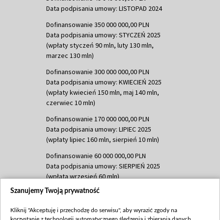
Data podpisania umowy: LISTOPAD 2024
Dofinansowanie 350 000 000,00 PLN
Data podpisania umowy: STYCZEŃ 2025
(wpłaty styczeń 90 mln, luty 130 mln,
marzec 130 mln)
Dofinansowanie 300 000 000,00 PLN
Data podpisania umowy: KWIECIEŃ 2025
(wpłaty kwiecień 150 mln, maj 140 mln,
czerwiec 10 mln)
Dofinansowanie 170 000 000,00 PLN
Data podpisania umowy: LIPIEC 2025
(wpłaty lipiec 160 mln, sierpień 10 mln)
Dofinansowanie 60 000 000,00 PLN
Data podpisania umowy: SIERPIEŃ 2025
(wpłata wrzesień 60 mln)
Szanujemy Twoją prywatność
Dofinansowanie 635 783 051,21 PLN
Data podpisania umowy: WRZESIEŃ 2025
Kliknij "Akceptuję i przechodzę do serwisu", aby wyrazić zgody na
(wpłata wrzesień 100 mln, październik 350
korzystanie z technologii automatycznego śledzenia i zbierania danych,