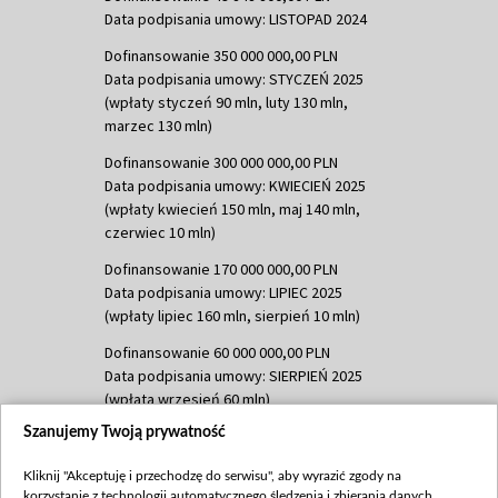
Data podpisania umowy: LISTOPAD 2024
Dofinansowanie 350 000 000,00 PLN
Data podpisania umowy: STYCZEŃ 2025
(wpłaty styczeń 90 mln, luty 130 mln,
marzec 130 mln)
Dofinansowanie 300 000 000,00 PLN
Data podpisania umowy: KWIECIEŃ 2025
(wpłaty kwiecień 150 mln, maj 140 mln,
czerwiec 10 mln)
Dofinansowanie 170 000 000,00 PLN
Data podpisania umowy: LIPIEC 2025
(wpłaty lipiec 160 mln, sierpień 10 mln)
Dofinansowanie 60 000 000,00 PLN
Data podpisania umowy: SIERPIEŃ 2025
(wpłata wrzesień 60 mln)
Szanujemy Twoją prywatność
Dofinansowanie 635 783 051,21 PLN
Data podpisania umowy: WRZESIEŃ 2025
Kliknij "Akceptuję i przechodzę do serwisu", aby wyrazić zgody na
(wpłata wrzesień 100 mln, październik 350
korzystanie z technologii automatycznego śledzenia i zbierania danych,