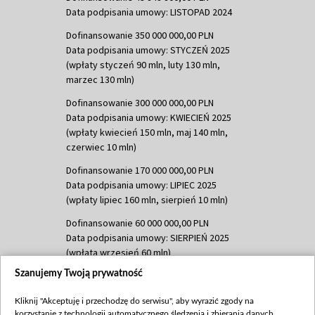
Data podpisania umowy: LISTOPAD 2024
Dofinansowanie 350 000 000,00 PLN
Data podpisania umowy: STYCZEŃ 2025
(wpłaty styczeń 90 mln, luty 130 mln,
marzec 130 mln)
Dofinansowanie 300 000 000,00 PLN
Data podpisania umowy: KWIECIEŃ 2025
(wpłaty kwiecień 150 mln, maj 140 mln,
czerwiec 10 mln)
Dofinansowanie 170 000 000,00 PLN
Data podpisania umowy: LIPIEC 2025
(wpłaty lipiec 160 mln, sierpień 10 mln)
Dofinansowanie 60 000 000,00 PLN
Data podpisania umowy: SIERPIEŃ 2025
(wpłata wrzesień 60 mln)
Szanujemy Twoją prywatność
Dofinansowanie 635 783 051,21 PLN
Data podpisania umowy: WRZESIEŃ 2025
Kliknij "Akceptuję i przechodzę do serwisu", aby wyrazić zgody na
(wpłata wrzesień 100 mln, październik 350
korzystanie z technologii automatycznego śledzenia i zbierania danych,