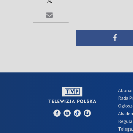
Abona
Rada 
Ogłosz
Akadem
Regula
Telega