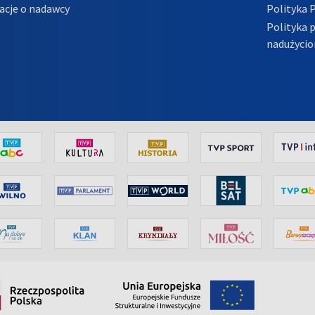
acje o nadawcy
Polityka 
Polityka 
nadużycio