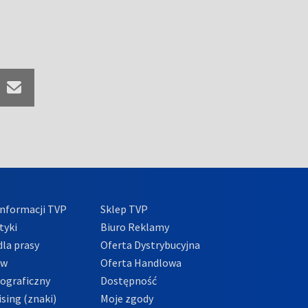
nformacji TVP
Sklep TVP
tyki
Biuro Reklamy
la prasy
Oferta Dystrybucyjna
ów
Oferta Handlowa
tograficzny
Dostępność
sing (znaki)
Moje zgody