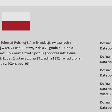
ewizji Polskiej S.A. w likwidacji, związanych z
Dofinan
j w art. 21 ust. 1 ustawy z dnia 29 grudnia 1992 r. o
Data po
r. poz. 1722 oraz z 2024 r. poz. 96) poprzez udzielenie
Dofinan
 31 ust. 2 ustawy z dnia 29 grudnia 1992 r. o radiofonii i
Data po
raz z 2024 r. poz. 96)
Dofinan
Data po
Dofinan
Data po
WRZESIE
Dofinan
Data po