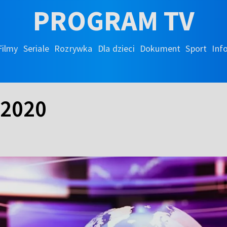
PROGRAM TV
Filmy
Seriale
Rozrywka
Dla dzieci
Dokument
Sport
Inf
.2020