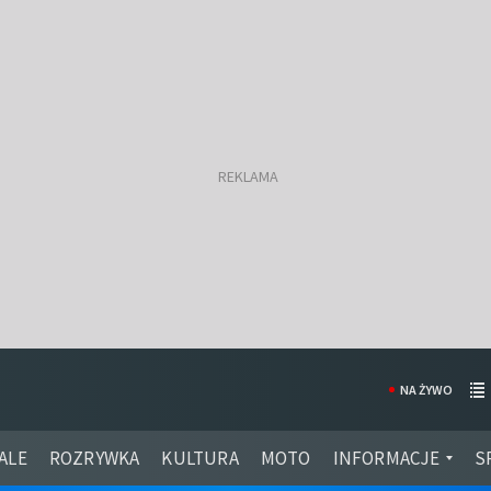
NA ŻYWO
ALE
ROZRYWKA
KULTURA
MOTO
INFORMACJE
S