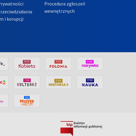
Prywatności
Procedura zgłoszeń
wewnętrznych
przeciwdziałania
m i korupcji