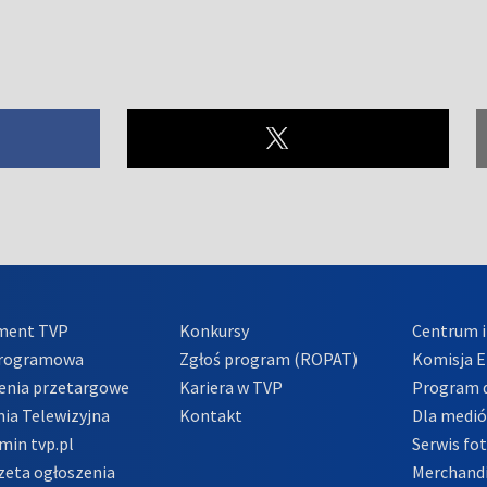
ment TVP
Konkursy
Centrum i
Programowa
Zgłoś program (ROPAT)
Komisja E
enia przetargowe
Kariera w TVP
Program d
ia Telewizyjna
Kontakt
Dla medi
min tvp.pl
Serwis fo
zeta ogłoszenia
Merchandi