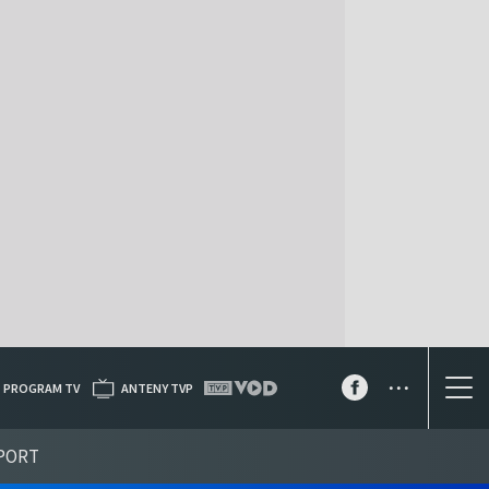
...
PROGRAM TV
ANTENY TVP
PORT