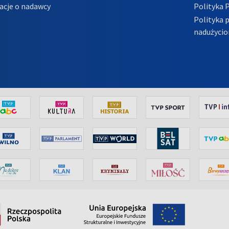
acje o nadawcy
Polityka 
Polityka 
nadużycio