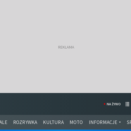
NA ŻYWO
ALE
ROZRYWKA
KULTURA
MOTO
INFORMACJE
S