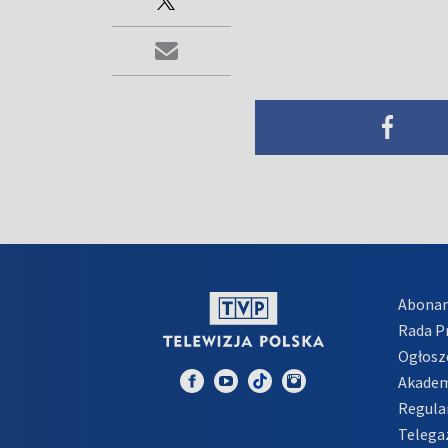
Abona
Rada 
Ogłosz
Akadem
Regula
Telega