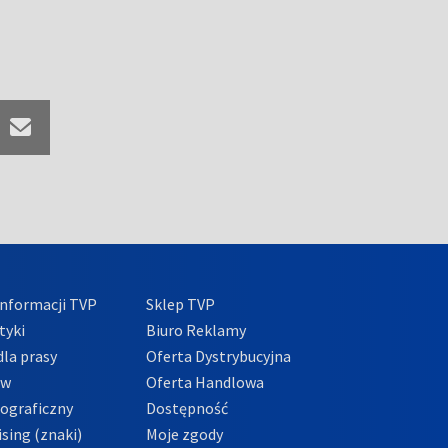
nformacji TVP
Sklep TVP
tyki
Biuro Reklamy
la prasy
Oferta Dystrybucyjna
ów
Oferta Handlowa
tograficzny
Dostępność
sing (znaki)
Moje zgody