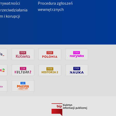
Prywatności
Procedura zgłoszeń
wewnętrznych
przeciwdziałania
m i korupcji