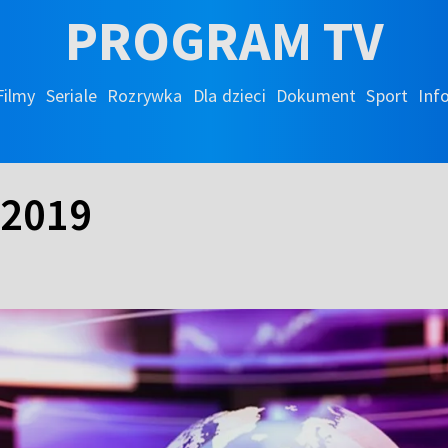
PROGRAM TV
Filmy
Seriale
Rozrywka
Dla dzieci
Dokument
Sport
Inf
.2019