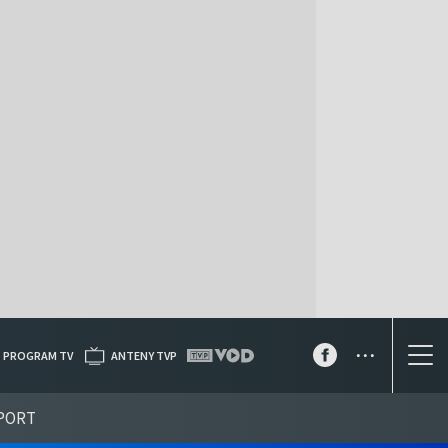
...
PROGRAM TV
ANTENY TVP
PORT