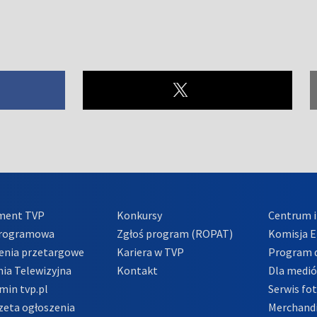
ment TVP
Konkursy
Centrum i
Programowa
Zgłoś program (ROPAT)
Komisja E
enia przetargowe
Kariera w TVP
Program d
ia Telewizyjna
Kontakt
Dla medi
min tvp.pl
Serwis fo
zeta ogłoszenia
Merchandi