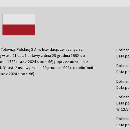
ewizji Polskiej S.A. w likwidacji, związanych z
Dofinan
j w art. 21 ust. 1 ustawy z dnia 29 grudnia 1992 r. o
Data po
r. poz. 1722 oraz z 2024 r. poz. 96) poprzez udzielenie
Dofinan
 31 ust. 2 ustawy z dnia 29 grudnia 1992 r. o radiofonii i
Data po
raz z 2024 r. poz. 96)
Dofinan
Data po
Dofinan
Data po
WRZESIE
Dofinan
Data po