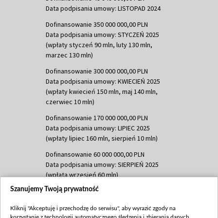
Data podpisania umowy: LISTOPAD 2024
Dofinansowanie 350 000 000,00 PLN
Data podpisania umowy: STYCZEŃ 2025
(wpłaty styczeń 90 mln, luty 130 mln,
marzec 130 mln)
Dofinansowanie 300 000 000,00 PLN
Data podpisania umowy: KWIECIEŃ 2025
(wpłaty kwiecień 150 mln, maj 140 mln,
czerwiec 10 mln)
Dofinansowanie 170 000 000,00 PLN
Data podpisania umowy: LIPIEC 2025
(wpłaty lipiec 160 mln, sierpień 10 mln)
Dofinansowanie 60 000 000,00 PLN
Data podpisania umowy: SIERPIEŃ 2025
(wpłata wrzesień 60 mln)
Szanujemy Twoją prywatność
Dofinansowanie 635 783 051,21 PLN
Data podpisania umowy: WRZESIEŃ 2025
Kliknij "Akceptuję i przechodzę do serwisu", aby wyrazić zgody na
(wpłata wrzesień 100 mln, październik 350
korzystanie z technologii automatycznego śledzenia i zbierania danych,