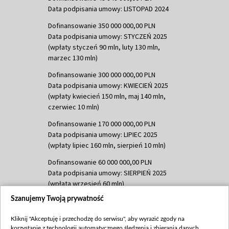
Data podpisania umowy: LISTOPAD 2024
Dofinansowanie 350 000 000,00 PLN
Data podpisania umowy: STYCZEŃ 2025
(wpłaty styczeń 90 mln, luty 130 mln,
marzec 130 mln)
Dofinansowanie 300 000 000,00 PLN
Data podpisania umowy: KWIECIEŃ 2025
(wpłaty kwiecień 150 mln, maj 140 mln,
czerwiec 10 mln)
Dofinansowanie 170 000 000,00 PLN
Data podpisania umowy: LIPIEC 2025
(wpłaty lipiec 160 mln, sierpień 10 mln)
Dofinansowanie 60 000 000,00 PLN
Data podpisania umowy: SIERPIEŃ 2025
(wpłata wrzesień 60 mln)
Szanujemy Twoją prywatność
Dofinansowanie 635 783 051,21 PLN
Data podpisania umowy: WRZESIEŃ 2025
Kliknij "Akceptuję i przechodzę do serwisu", aby wyrazić zgody na
(wpłata wrzesień 100 mln, październik 350
korzystanie z technologii automatycznego śledzenia i zbierania danych,