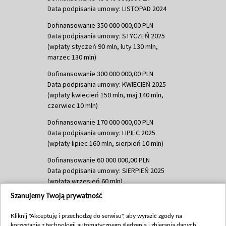
Data podpisania umowy: LISTOPAD 2024
Dofinansowanie 350 000 000,00 PLN
Data podpisania umowy: STYCZEŃ 2025
(wpłaty styczeń 90 mln, luty 130 mln,
marzec 130 mln)
Dofinansowanie 300 000 000,00 PLN
Data podpisania umowy: KWIECIEŃ 2025
(wpłaty kwiecień 150 mln, maj 140 mln,
czerwiec 10 mln)
Dofinansowanie 170 000 000,00 PLN
Data podpisania umowy: LIPIEC 2025
(wpłaty lipiec 160 mln, sierpień 10 mln)
Dofinansowanie 60 000 000,00 PLN
Data podpisania umowy: SIERPIEŃ 2025
(wpłata wrzesień 60 mln)
Szanujemy Twoją prywatność
Dofinansowanie 635 783 051,21 PLN
Data podpisania umowy: WRZESIEŃ 2025
Kliknij "Akceptuję i przechodzę do serwisu", aby wyrazić zgody na
(wpłata wrzesień 100 mln, październik 350
korzystanie z technologii automatycznego śledzenia i zbierania danych,