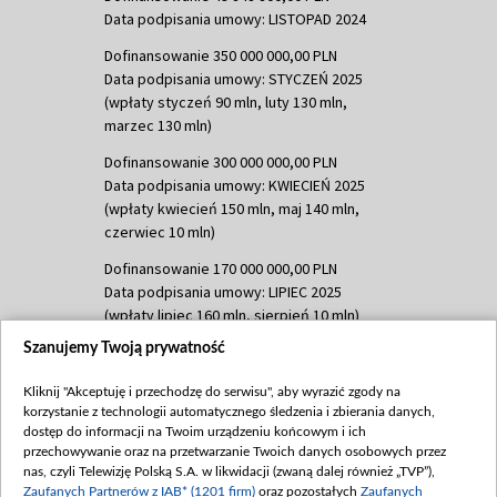
Data podpisania umowy: LISTOPAD 2024
Dofinansowanie 350 000 000,00 PLN
Data podpisania umowy: STYCZEŃ 2025
(wpłaty styczeń 90 mln, luty 130 mln,
marzec 130 mln)
Dofinansowanie 300 000 000,00 PLN
Data podpisania umowy: KWIECIEŃ 2025
(wpłaty kwiecień 150 mln, maj 140 mln,
czerwiec 10 mln)
Dofinansowanie 170 000 000,00 PLN
Data podpisania umowy: LIPIEC 2025
(wpłaty lipiec 160 mln, sierpień 10 mln)
Szanujemy Twoją prywatność
Dofinansowanie 60 000 000,00 PLN
Data podpisania umowy: SIERPIEŃ 2025
Kliknij "Akceptuję i przechodzę do serwisu", aby wyrazić zgody na
(wpłata wrzesień 60 mln)
korzystanie z technologii automatycznego śledzenia i zbierania danych,
Dofinansowanie 635 783 051,21 PLN
dostęp do informacji na Twoim urządzeniu końcowym i ich
przechowywanie oraz na przetwarzanie Twoich danych osobowych przez
Data podpisania umowy: WRZESIEŃ 2025
nas, czyli Telewizję Polską S.A. w likwidacji (zwaną dalej również „TVP”),
(wpłata wrzesień 100 mln, październik 350
Zaufanych Partnerów z IAB* (1201 firm)
oraz pozostałych
Zaufanych