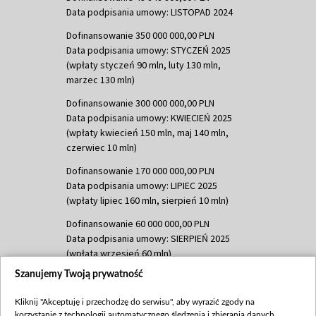
Data podpisania umowy: LISTOPAD 2024
Dofinansowanie 350 000 000,00 PLN
Data podpisania umowy: STYCZEŃ 2025
(wpłaty styczeń 90 mln, luty 130 mln,
marzec 130 mln)
Dofinansowanie 300 000 000,00 PLN
Data podpisania umowy: KWIECIEŃ 2025
(wpłaty kwiecień 150 mln, maj 140 mln,
czerwiec 10 mln)
Dofinansowanie 170 000 000,00 PLN
Data podpisania umowy: LIPIEC 2025
(wpłaty lipiec 160 mln, sierpień 10 mln)
Dofinansowanie 60 000 000,00 PLN
Data podpisania umowy: SIERPIEŃ 2025
(wpłata wrzesień 60 mln)
Szanujemy Twoją prywatność
Dofinansowanie 635 783 051,21 PLN
Data podpisania umowy: WRZESIEŃ 2025
Kliknij "Akceptuję i przechodzę do serwisu", aby wyrazić zgody na
(wpłata wrzesień 100 mln, październik 350
korzystanie z technologii automatycznego śledzenia i zbierania danych,