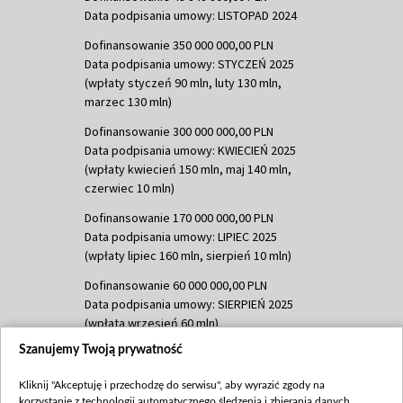
Data podpisania umowy: LISTOPAD 2024
Dofinansowanie 350 000 000,00 PLN
Data podpisania umowy: STYCZEŃ 2025
(wpłaty styczeń 90 mln, luty 130 mln,
marzec 130 mln)
Dofinansowanie 300 000 000,00 PLN
Data podpisania umowy: KWIECIEŃ 2025
(wpłaty kwiecień 150 mln, maj 140 mln,
czerwiec 10 mln)
Dofinansowanie 170 000 000,00 PLN
Data podpisania umowy: LIPIEC 2025
(wpłaty lipiec 160 mln, sierpień 10 mln)
Dofinansowanie 60 000 000,00 PLN
Data podpisania umowy: SIERPIEŃ 2025
(wpłata wrzesień 60 mln)
Szanujemy Twoją prywatność
Dofinansowanie 635 783 051,21 PLN
Data podpisania umowy: WRZESIEŃ 2025
Kliknij "Akceptuję i przechodzę do serwisu", aby wyrazić zgody na
(wpłata wrzesień 100 mln, październik 350
korzystanie z technologii automatycznego śledzenia i zbierania danych,