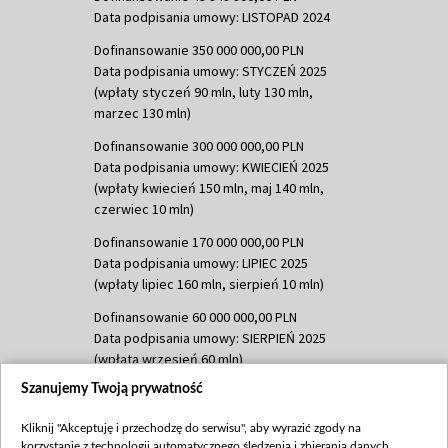
Data podpisania umowy: LISTOPAD 2024
Dofinansowanie 350 000 000,00 PLN
Data podpisania umowy: STYCZEŃ 2025
(wpłaty styczeń 90 mln, luty 130 mln,
marzec 130 mln)
Dofinansowanie 300 000 000,00 PLN
Data podpisania umowy: KWIECIEŃ 2025
(wpłaty kwiecień 150 mln, maj 140 mln,
czerwiec 10 mln)
Dofinansowanie 170 000 000,00 PLN
Data podpisania umowy: LIPIEC 2025
(wpłaty lipiec 160 mln, sierpień 10 mln)
Dofinansowanie 60 000 000,00 PLN
Data podpisania umowy: SIERPIEŃ 2025
(wpłata wrzesień 60 mln)
Szanujemy Twoją prywatność
Dofinansowanie 635 783 051,21 PLN
Data podpisania umowy: WRZESIEŃ 2025
Kliknij "Akceptuję i przechodzę do serwisu", aby wyrazić zgody na
(wpłata wrzesień 100 mln, październik 350
korzystanie z technologii automatycznego śledzenia i zbierania danych,