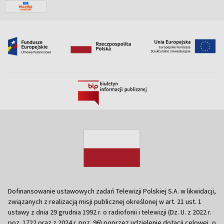
Dofinansowanie ustawowych zadań Telewizji Polskiej S.A. w likwidacji,
związanych z realizacją misji publicznej określonej w art. 21 ust. 1
ustawy z dnia 29 grudnia 1992 r. o radiofonii i telewizji (Dz. U. z 2022 r.
poz. 1722 oraz z 2024 r. poz. 96) poprzez udzielenie dotacji celowej, o