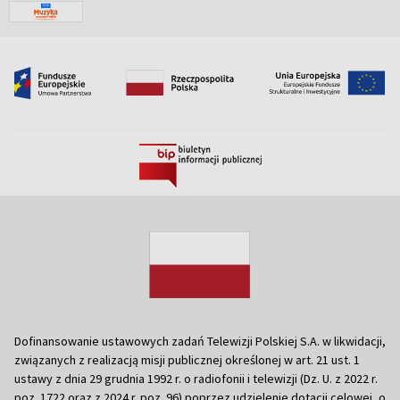
Dofinansowanie ustawowych zadań Telewizji Polskiej S.A. w likwidacji,
związanych z realizacją misji publicznej określonej w art. 21 ust. 1
ustawy z dnia 29 grudnia 1992 r. o radiofonii i telewizji (Dz. U. z 2022 r.
poz. 1722 oraz z 2024 r. poz. 96) poprzez udzielenie dotacji celowej, o