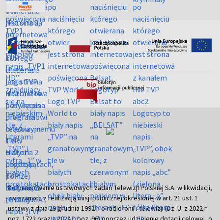
Dofinansowanie ustawowych zadań Telewizji Polskiej S.A. w likwidacji,
związanych z realizacją misji publicznej określonej w art. 21 ust. 1
ustawy z dnia 29 grudnia 1992 r. o radiofonii i telewizji (Dz. U. z 2022 r.
poz. 1722 oraz z 2024 r. poz. 96) poprzez udzielenie dotacji celowej, o