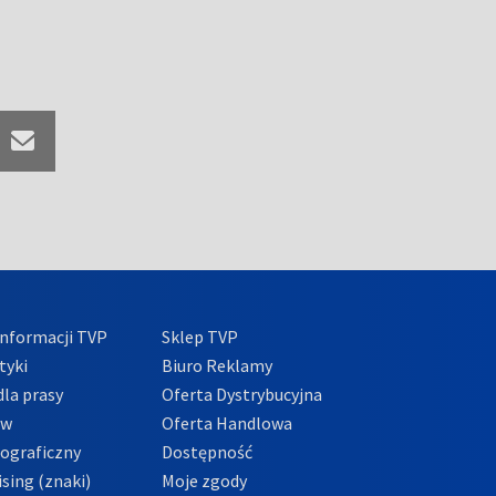
nformacji TVP
Sklep TVP
tyki
Biuro Reklamy
la prasy
Oferta Dystrybucyjna
ów
Oferta Handlowa
tograficzny
Dostępność
sing (znaki)
Moje zgody