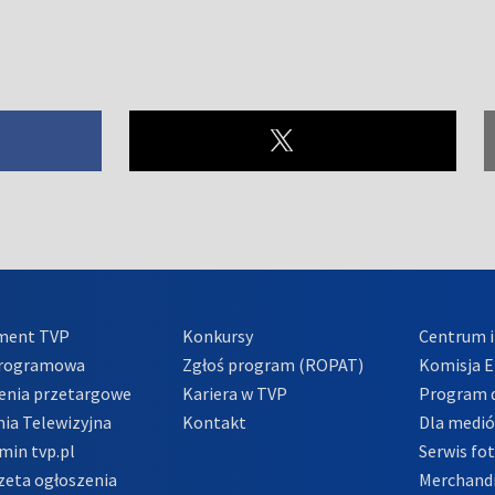
ment TVP
Konkursy
Centrum i
Programowa
Zgłoś program (ROPAT)
Komisja E
enia przetargowe
Kariera w TVP
Program d
ia Telewizyjna
Kontakt
Dla medi
min tvp.pl
Serwis fo
zeta ogłoszenia
Merchandi