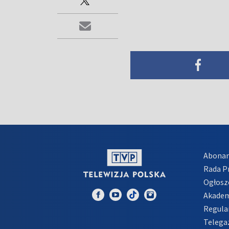
Abona
Rada 
Ogłosz
Akadem
Regula
Telega