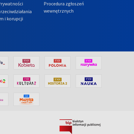
Prywatności
Procedura zgłoszeń
wewnętrznych
przeciwdziałania
m i korupcji