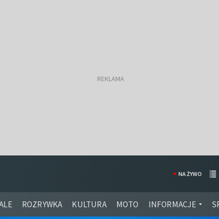
NA ŻYWO
ALE
ROZRYWKA
KULTURA
MOTO
INFORMACJE
S