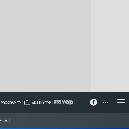
...
PROGRAM TV
ANTENY TVP
PORT