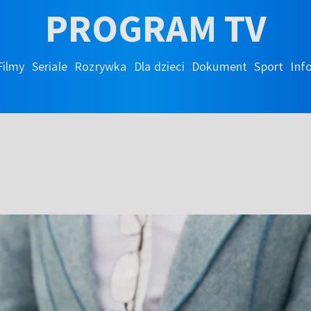
PROGRAM TV
Filmy
Seriale
Rozrywka
Dla dzieci
Dokument
Sport
Inf