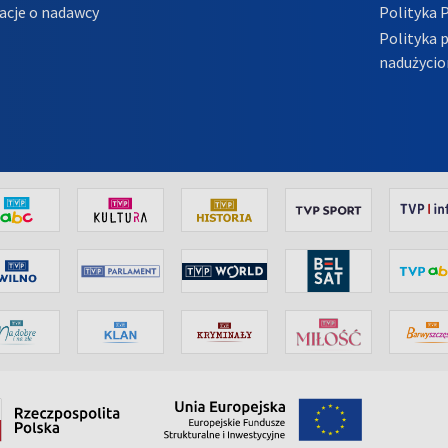
acje o nadawcy
Polityka 
Polityka 
nadużycio