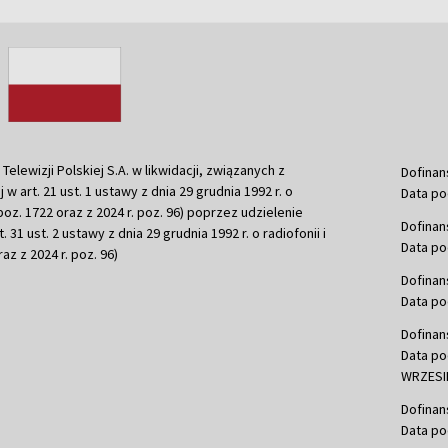
ewizji Polskiej S.A. w likwidacji, związanych z
Dofinan
j w art. 21 ust. 1 ustawy z dnia 29 grudnia 1992 r. o
Data po
r. poz. 1722 oraz z 2024 r. poz. 96) poprzez udzielenie
Dofinan
 31 ust. 2 ustawy z dnia 29 grudnia 1992 r. o radiofonii i
Data po
raz z 2024 r. poz. 96)
Dofinan
Data po
Dofinan
Data po
WRZESIE
Dofinan
Data po