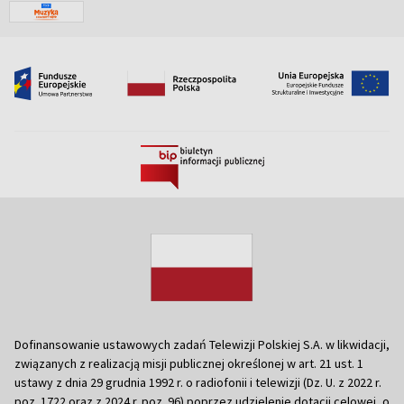
Dofinansowanie ustawowych zadań Telewizji Polskiej S.A. w likwidacji,
związanych z realizacją misji publicznej określonej w art. 21 ust. 1
ustawy z dnia 29 grudnia 1992 r. o radiofonii i telewizji (Dz. U. z 2022 r.
poz. 1722 oraz z 2024 r. poz. 96) poprzez udzielenie dotacji celowej, o