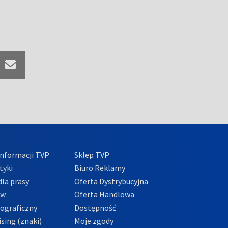
nformacji TVP
Sklep TVP
tyki
Biuro Reklamy
la prasy
Oferta Dystrybucyjna
ów
Oferta Handlowa
tograficzny
Dostępność
sing (znaki)
Moje zgody