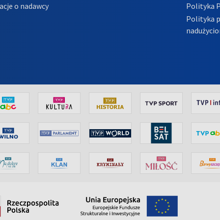
acje o nadawcy
Polityka 
Polityka 
nadużycio