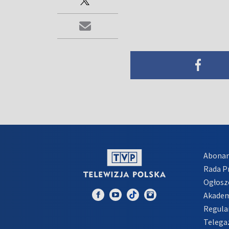
Abona
Rada 
Ogłosz
Akadem
Regula
Telega