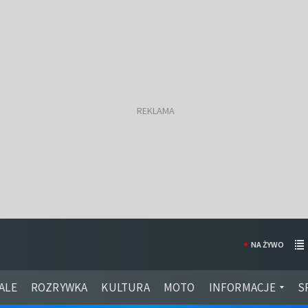
NA ŻYWO
ALE
ROZRYWKA
KULTURA
MOTO
INFORMACJE
S