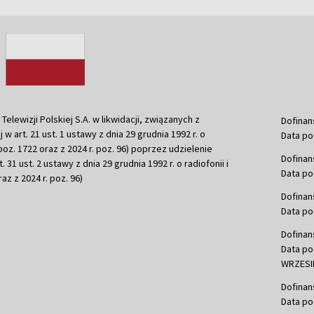
ewizji Polskiej S.A. w likwidacji, związanych z
Dofinan
j w art. 21 ust. 1 ustawy z dnia 29 grudnia 1992 r. o
Data po
r. poz. 1722 oraz z 2024 r. poz. 96) poprzez udzielenie
Dofinan
 31 ust. 2 ustawy z dnia 29 grudnia 1992 r. o radiofonii i
Data po
raz z 2024 r. poz. 96)
Dofinan
Data po
Dofinan
Data po
WRZESIE
Dofinan
Data po