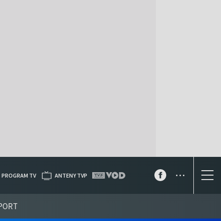
...
PROGRAM TV
ANTENY TVP
PORT