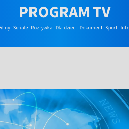
PROGRAM TV
Filmy
Seriale
Rozrywka
Dla dzieci
Dokument
Sport
Inf