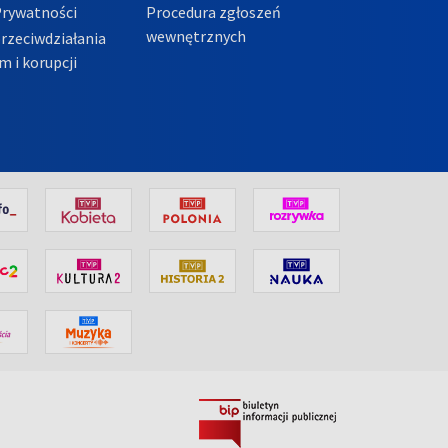
Prywatności
Procedura zgłoszeń
wewnętrznych
przeciwdziałania
m i korupcji