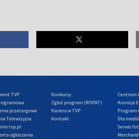
ment TVP
Konkursy
Centrum i
Programowa
Zgłoś program (ROPAT)
Komisja E
enia przetargowe
Kariera w TVP
Program d
ia Telewizyjna
Kontakt
Dla medi
min tvp.pl
Serwis fo
zeta ogłoszenia
Merchandi