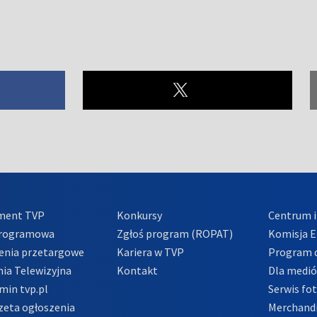
ment TVP
Konkursy
Centrum i
Programowa
Zgłoś program (ROPAT)
Komisja E
enia przetargowe
Kariera w TVP
Program d
ia Telewizyjna
Kontakt
Dla medi
min tvp.pl
Serwis fo
zeta ogłoszenia
Merchandi