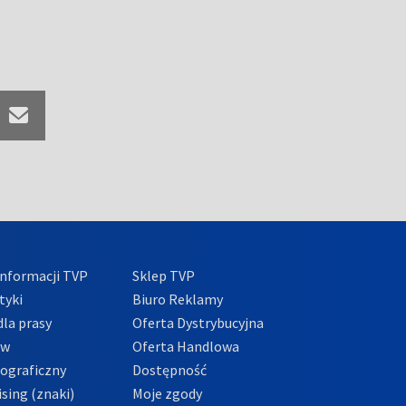
nformacji TVP
Sklep TVP
tyki
Biuro Reklamy
la prasy
Oferta Dystrybucyjna
ów
Oferta Handlowa
tograficzny
Dostępność
sing (znaki)
Moje zgody