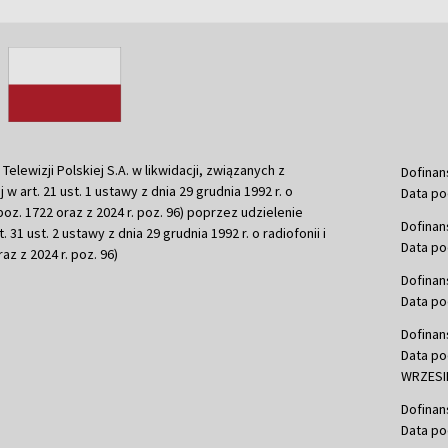
ewizji Polskiej S.A. w likwidacji, związanych z
Dofinan
j w art. 21 ust. 1 ustawy z dnia 29 grudnia 1992 r. o
Data po
r. poz. 1722 oraz z 2024 r. poz. 96) poprzez udzielenie
Dofinan
 31 ust. 2 ustawy z dnia 29 grudnia 1992 r. o radiofonii i
Data po
raz z 2024 r. poz. 96)
Dofinan
Data po
Dofinan
Data po
WRZESIE
Dofinan
Data po