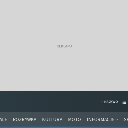
NA ŻYWO
ALE
ROZRYWKA
KULTURA
MOTO
INFORMACJE
S