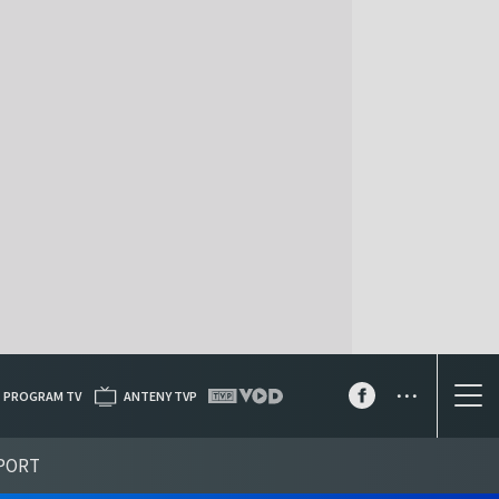
...
PROGRAM TV
ANTENY TVP
PORT