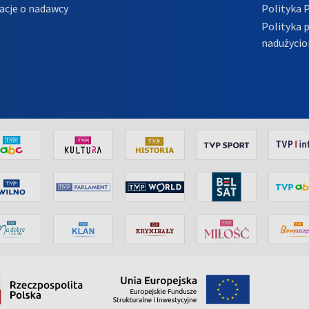
acje o nadawcy
Polityka 
Polityka 
nadużycio