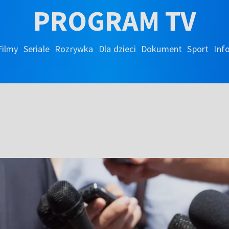
PROGRAM TV
Filmy
Seriale
Rozrywka
Dla dzieci
Dokument
Sport
Inf