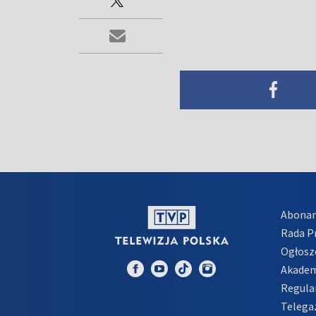
Abona
Rada 
Ogłosz
Akadem
Regula
Telega