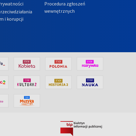
Prywatności
Procedura zgłoszeń
wewnętrznych
przeciwdziałania
m i korupcji