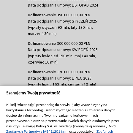
Data podpisania umowy: LISTOPAD 2024
Dofinansowanie 350 000 000,00 PLN
Data podpisania umowy: STYCZEŃ 2025
(wpłaty styczeń 90 mln, luty 130 mln,
marzec 130 mln)
Dofinansowanie 300 000 000,00 PLN
Data podpisania umowy: KWIECIEŃ 2025
(wpłaty kwiecień 150 mln, maj 140 mln,
czerwiec 10 mln)
Dofinansowanie 170 000 000,00 PLN
Data podpisania umowy: LIPIEC 2025
(wpłaty lipiec 160 mln, sierpień 10 mln)
Szanujemy Twoją prywatność
Dofinansowanie 60 000 000,00 PLN
Data podpisania umowy: SIERPIEŃ 2025
Kliknij "Akceptuję i przechodzę do serwisu", aby wyrazić zgody na
(wpłata wrzesień 60 mln)
korzystanie z technologii automatycznego śledzenia i zbierania danych,
Dofinansowanie 635 783 051,21 PLN
dostęp do informacji na Twoim urządzeniu końcowym i ich
przechowywanie oraz na przetwarzanie Twoich danych osobowych przez
Data podpisania umowy: WRZESIEŃ 2025
nas, czyli Telewizję Polską S.A. w likwidacji (zwaną dalej również „TVP”),
(wpłata wrzesień 100 mln, październik 350
Zaufanych Partnerów z IAB* (1201 firm)
oraz pozostałych
Zaufanych