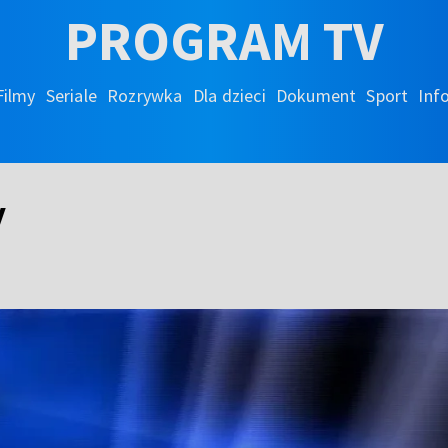
PROGRAM TV
Filmy
Seriale
Rozrywka
Dla dzieci
Dokument
Sport
Inf
y