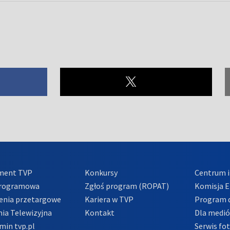
ment TVP
Konkursy
Centrum i
Programowa
Zgłoś program (ROPAT)
Komisja E
enia przetargowe
Kariera w TVP
Program d
ia Telewizyjna
Kontakt
Dla medi
min tvp.pl
Serwis fo