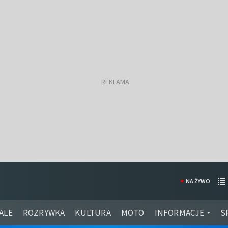
NA ŻYWO
ALE
ROZRYWKA
KULTURA
MOTO
INFORMACJE
S