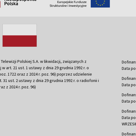
ewizji Polskiej S.A. w likwidacji, związanych z
Dofinan
j w art. 21 ust. 1 ustawy z dnia 29 grudnia 1992 r. o
Data po
r. poz. 1722 oraz z 2024 r. poz. 96) poprzez udzielenie
Dofinan
 31 ust. 2 ustawy z dnia 29 grudnia 1992 r. o radiofonii i
Data po
raz z 2024 r. poz. 96)
Dofinan
Data po
Dofinan
Data po
WRZESIE
Dofinan