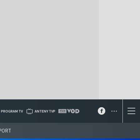
...
PROGRAM TV
ANTENY TVP
PORT