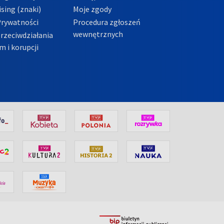
sing (znaki)
Moje zgody
Prywatności
Procedura zgłoszeń
wewnętrznych
przeciwdziałania
m i korupcji