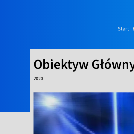
Start
Obiektyw Główn
2020