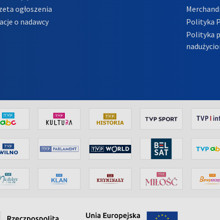
zeta ogłoszenia
Merchandi
acje o nadawcy
Polityka 
Polityka 
nadużycio