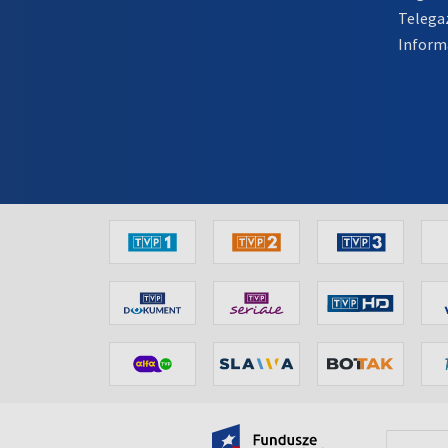
Telega
Inform