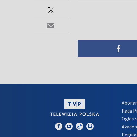
Abona
Rada 
Ogłosz
Akadem
Regula