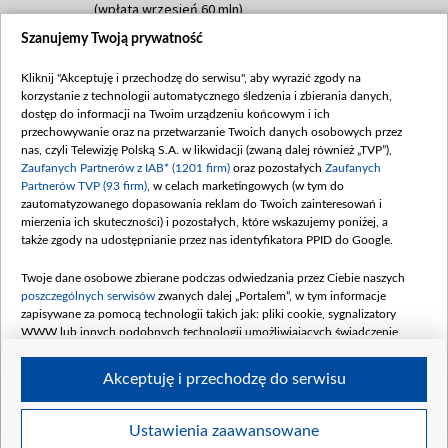
(wpłata wrzesień 60 mln)
Szanujemy Twoją prywatność
Dofinansowanie 635 783 051,21 PLN
Data podpisania umowy: WRZESIEŃ 2025
Kliknij "Akceptuję i przechodzę do serwisu", aby wyrazić zgody na
(wpłata wrzesień 100 mln, październik 350
korzystanie z technologii automatycznego śledzenia i zbierania danych,
mln, listopad 265 mln)
dostęp do informacji na Twoim urządzeniu końcowym i ich
przechowywanie oraz na przetwarzanie Twoich danych osobowych przez
Dofinansowanie 48 862 000,00 PLN
nas, czyli Telewizję Polską S.A. w likwidacji (zwaną dalej również „TVP”),
Data podpisania umowy: GRUDZIEŃ 2025
Zaufanych Partnerów z IAB* (1201 firm)
oraz pozostałych
Zaufanych
(wpłata grudzień 60,548 mln)
Partnerów TVP (93 firm)
, w celach marketingowych (w tym do
zautomatyzowanego dopasowania reklam do Twoich zainteresowań i
Dofinansowanie 900 000 000,00 PLN
mierzenia ich skuteczności) i pozostałych, które wskazujemy poniżej, a
Data podpisania umowy: LUTY 2026 (wpłata
także zgody na udostępnianie przez nas identyfikatora PPID do Google.
26 lutego 80 mln, 4 marca 370 mln,
8
kwiecień 180 mln, 7 maja 180 mln, 8
Twoje dane osobowe zbierane podczas odwiedzania przez Ciebie naszych
czerwca 90 mln)
poszczególnych serwisów
zwanych dalej „Portalem”, w tym informacje
zapisywane za pomocą technologii takich jak: pliki cookie, sygnalizatory
Dofinansowanie 250 000 000,00 PLN
WWW lub innych podobnych technologii umożliwiających świadczenie
Data podpisania umowy LIPIEC 2026 (wpłata
dopasowanych i bezpiecznych usług, personalizację treści oraz reklam,
udostępnianie funkcji mediów społecznościowych oraz analizowanie ruchu
4 sierpnia 250 mln
Akceptuję i przechodzę do serwisu
w Internecie.
Twoje dane osobowe zbierane podczas odwiedzania przez Ciebie
Ustawienia zaawansowane
poszczególnych serwisów
na Portalu, takie jak adresy IP, identyfikatory