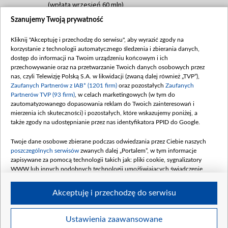
(wpłata wrzesień 60 mln)
Szanujemy Twoją prywatność
Dofinansowanie 635 783 051,21 PLN
Data podpisania umowy: WRZESIEŃ 2025
Kliknij "Akceptuję i przechodzę do serwisu", aby wyrazić zgody na
(wpłata wrzesień 100 mln, październik 350
korzystanie z technologii automatycznego śledzenia i zbierania danych,
mln, listopad 265 mln)
dostęp do informacji na Twoim urządzeniu końcowym i ich
przechowywanie oraz na przetwarzanie Twoich danych osobowych przez
Dofinansowanie 48 862 000,00 PLN
nas, czyli Telewizję Polską S.A. w likwidacji (zwaną dalej również „TVP”),
Data podpisania umowy: GRUDZIEŃ 2025
Zaufanych Partnerów z IAB* (1201 firm)
oraz pozostałych
Zaufanych
(wpłata grudzień 60,548 mln)
Partnerów TVP (93 firm)
, w celach marketingowych (w tym do
zautomatyzowanego dopasowania reklam do Twoich zainteresowań i
Dofinansowanie 900 000 000,00 PLN
mierzenia ich skuteczności) i pozostałych, które wskazujemy poniżej, a
Data podpisania umowy: LUTY 2026 (wpłata
także zgody na udostępnianie przez nas identyfikatora PPID do Google.
26 lutego 80 mln, 4 marca 370 mln,
8
kwiecień 180 mln, 7 maja 180 mln, 8
Twoje dane osobowe zbierane podczas odwiedzania przez Ciebie naszych
czerwca 90 mln)
poszczególnych serwisów
zwanych dalej „Portalem”, w tym informacje
zapisywane za pomocą technologii takich jak: pliki cookie, sygnalizatory
Dofinansowanie 250 000 000,00 PLN
WWW lub innych podobnych technologii umożliwiających świadczenie
Data podpisania umowy LIPIEC 2026 (wpłata
dopasowanych i bezpiecznych usług, personalizację treści oraz reklam,
udostępnianie funkcji mediów społecznościowych oraz analizowanie ruchu
4 sierpnia 250 mln
Akceptuję i przechodzę do serwisu
w Internecie.
Twoje dane osobowe zbierane podczas odwiedzania przez Ciebie
Ustawienia zaawansowane
poszczególnych serwisów
na Portalu, takie jak adresy IP, identyfikatory