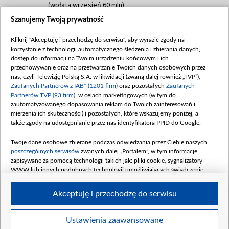
(wpłata wrzesień 60 mln)
Szanujemy Twoją prywatność
Dofinansowanie 635 783 051,21 PLN
Data podpisania umowy: WRZESIEŃ 2025
Kliknij "Akceptuję i przechodzę do serwisu", aby wyrazić zgody na
(wpłata wrzesień 100 mln, październik 350
korzystanie z technologii automatycznego śledzenia i zbierania danych,
mln, listopad 265 mln)
dostęp do informacji na Twoim urządzeniu końcowym i ich
przechowywanie oraz na przetwarzanie Twoich danych osobowych przez
Dofinansowanie 48 862 000,00 PLN
nas, czyli Telewizję Polską S.A. w likwidacji (zwaną dalej również „TVP”),
Data podpisania umowy: GRUDZIEŃ 2025
Zaufanych Partnerów z IAB* (1201 firm)
oraz pozostałych
Zaufanych
(wpłata grudzień 60,548 mln)
Partnerów TVP (93 firm)
, w celach marketingowych (w tym do
zautomatyzowanego dopasowania reklam do Twoich zainteresowań i
Dofinansowanie 900 000 000,00 PLN
mierzenia ich skuteczności) i pozostałych, które wskazujemy poniżej, a
Data podpisania umowy: LUTY 2026 (wpłata
także zgody na udostępnianie przez nas identyfikatora PPID do Google.
26 lutego 80 mln, 4 marca 370 mln,
8
kwiecień 180 mln, 7 maja 180 mln, 8
Twoje dane osobowe zbierane podczas odwiedzania przez Ciebie naszych
czerwca 90 mln)
poszczególnych serwisów
zwanych dalej „Portalem”, w tym informacje
zapisywane za pomocą technologii takich jak: pliki cookie, sygnalizatory
Dofinansowanie 250 000 000,00 PLN
WWW lub innych podobnych technologii umożliwiających świadczenie
Data podpisania umowy LIPIEC 2026 (wpłata
dopasowanych i bezpiecznych usług, personalizację treści oraz reklam,
udostępnianie funkcji mediów społecznościowych oraz analizowanie ruchu
4 sierpnia 250 mln
Akceptuję i przechodzę do serwisu
w Internecie.
Twoje dane osobowe zbierane podczas odwiedzania przez Ciebie
Ustawienia zaawansowane
poszczególnych serwisów
na Portalu, takie jak adresy IP, identyfikatory