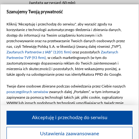
(wpłata wrzesień 60 mln)
Szanujemy Twoją prywatność
Dofinansowanie 635 783 051,21 PLN
Data podpisania umowy: WRZESIEŃ 2025
Kliknij "Akceptuję i przechodzę do serwisu", aby wyrazić zgody na
(wpłata wrzesień 100 mln, październik 350
korzystanie z technologii automatycznego śledzenia i zbierania danych,
mln, listopad 265 mln)
dostęp do informacji na Twoim urządzeniu końcowym i ich
przechowywanie oraz na przetwarzanie Twoich danych osobowych przez
Dofinansowanie 48 862 000,00 PLN
nas, czyli Telewizję Polską S.A. w likwidacji (zwaną dalej również „TVP”),
Data podpisania umowy: GRUDZIEŃ 2025
Zaufanych Partnerów z IAB* (1201 firm)
oraz pozostałych
Zaufanych
(wpłata grudzień 60,548 mln)
Partnerów TVP (93 firm)
, w celach marketingowych (w tym do
zautomatyzowanego dopasowania reklam do Twoich zainteresowań i
Dofinansowanie 900 000 000,00 PLN
mierzenia ich skuteczności) i pozostałych, które wskazujemy poniżej, a
Data podpisania umowy: LUTY 2026 (wpłata
także zgody na udostępnianie przez nas identyfikatora PPID do Google.
26 lutego 80 mln, 4 marca 370 mln,
8
kwiecień 180 mln, 7 maja 180 mln, 8
Twoje dane osobowe zbierane podczas odwiedzania przez Ciebie naszych
czerwca 90 mln)
poszczególnych serwisów
zwanych dalej „Portalem”, w tym informacje
zapisywane za pomocą technologii takich jak: pliki cookie, sygnalizatory
Dofinansowanie 250 000 000,00 PLN
WWW lub innych podobnych technologii umożliwiających świadczenie
Data podpisania umowy LIPIEC 2026 (wpłata
dopasowanych i bezpiecznych usług, personalizację treści oraz reklam,
udostępnianie funkcji mediów społecznościowych oraz analizowanie ruchu
4 sierpnia 250 mln
Akceptuję i przechodzę do serwisu
w Internecie.
Twoje dane osobowe zbierane podczas odwiedzania przez Ciebie
Ustawienia zaawansowane
poszczególnych serwisów
na Portalu, takie jak adresy IP, identyfikatory