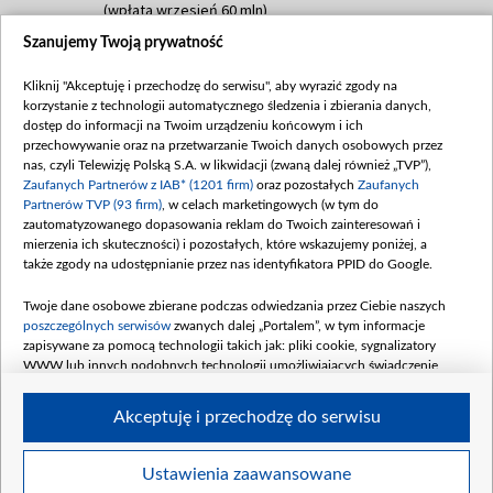
(wpłata wrzesień 60 mln)
Szanujemy Twoją prywatność
Dofinansowanie 635 783 051,21 PLN
Data podpisania umowy: WRZESIEŃ 2025
Kliknij "Akceptuję i przechodzę do serwisu", aby wyrazić zgody na
(wpłata wrzesień 100 mln, październik 350
korzystanie z technologii automatycznego śledzenia i zbierania danych,
mln, listopad 265 mln)
dostęp do informacji na Twoim urządzeniu końcowym i ich
przechowywanie oraz na przetwarzanie Twoich danych osobowych przez
Dofinansowanie 48 862 000,00 PLN
nas, czyli Telewizję Polską S.A. w likwidacji (zwaną dalej również „TVP”),
Data podpisania umowy: GRUDZIEŃ 2025
Zaufanych Partnerów z IAB* (1201 firm)
oraz pozostałych
Zaufanych
(wpłata grudzień 60,548 mln)
Partnerów TVP (93 firm)
, w celach marketingowych (w tym do
zautomatyzowanego dopasowania reklam do Twoich zainteresowań i
Dofinansowanie 900 000 000,00 PLN
mierzenia ich skuteczności) i pozostałych, które wskazujemy poniżej, a
Data podpisania umowy: LUTY 2026 (wpłata
także zgody na udostępnianie przez nas identyfikatora PPID do Google.
26 lutego 80 mln, 4 marca 370 mln,
8
kwiecień 180 mln, 7 maja 180 mln, 8
Twoje dane osobowe zbierane podczas odwiedzania przez Ciebie naszych
czerwca 90 mln)
poszczególnych serwisów
zwanych dalej „Portalem”, w tym informacje
zapisywane za pomocą technologii takich jak: pliki cookie, sygnalizatory
Dofinansowanie 250 000 000,00 PLN
WWW lub innych podobnych technologii umożliwiających świadczenie
Data podpisania umowy LIPIEC 2026 (wpłata
dopasowanych i bezpiecznych usług, personalizację treści oraz reklam,
udostępnianie funkcji mediów społecznościowych oraz analizowanie ruchu
4 sierpnia 250 mln
Akceptuję i przechodzę do serwisu
w Internecie.
Twoje dane osobowe zbierane podczas odwiedzania przez Ciebie
Ustawienia zaawansowane
poszczególnych serwisów
na Portalu, takie jak adresy IP, identyfikatory