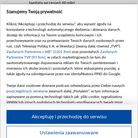
(wpłata wrzesień 60 mln)
Szanujemy Twoją prywatność
Dofinansowanie 635 783 051,21 PLN
Data podpisania umowy: WRZESIEŃ 2025
Kliknij "Akceptuję i przechodzę do serwisu", aby wyrazić zgody na
(wpłata wrzesień 100 mln, październik 350
korzystanie z technologii automatycznego śledzenia i zbierania danych,
mln, listopad 265 mln)
dostęp do informacji na Twoim urządzeniu końcowym i ich
przechowywanie oraz na przetwarzanie Twoich danych osobowych przez
Dofinansowanie 48 862 000,00 PLN
nas, czyli Telewizję Polską S.A. w likwidacji (zwaną dalej również „TVP”),
Data podpisania umowy: GRUDZIEŃ 2025
Zaufanych Partnerów z IAB* (1201 firm)
oraz pozostałych
Zaufanych
(wpłata grudzień 60,548 mln)
Partnerów TVP (93 firm)
, w celach marketingowych (w tym do
zautomatyzowanego dopasowania reklam do Twoich zainteresowań i
Dofinansowanie 900 000 000,00 PLN
mierzenia ich skuteczności) i pozostałych, które wskazujemy poniżej, a
Data podpisania umowy: LUTY 2026 (wpłata
także zgody na udostępnianie przez nas identyfikatora PPID do Google.
26 lutego 80 mln, 4 marca 370 mln,
8
kwiecień 180 mln, 7 maja 180 mln, 8
Twoje dane osobowe zbierane podczas odwiedzania przez Ciebie naszych
czerwca 90 mln)
poszczególnych serwisów
zwanych dalej „Portalem”, w tym informacje
zapisywane za pomocą technologii takich jak: pliki cookie, sygnalizatory
Dofinansowanie 250 000 000,00 PLN
WWW lub innych podobnych technologii umożliwiających świadczenie
Data podpisania umowy LIPIEC 2026 (wpłata
dopasowanych i bezpiecznych usług, personalizację treści oraz reklam,
udostępnianie funkcji mediów społecznościowych oraz analizowanie ruchu
4 sierpnia 250 mln
Akceptuję i przechodzę do serwisu
w Internecie.
Twoje dane osobowe zbierane podczas odwiedzania przez Ciebie
Ustawienia zaawansowane
poszczególnych serwisów
na Portalu, takie jak adresy IP, identyfikatory